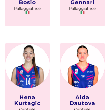
Bosio
Gennari
Palleggiatrice
Palleggiatrice
Hena
Aida
Kurtagic
Dautova
Centrale
Centrale