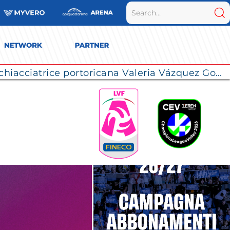
La Numia Vero Volley completa il roster: la schiacciatrice portoricana Valeria Vázquez Gomez è l’ultimo innesto di Milano per la stagione 2026/2027