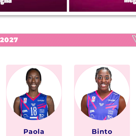
2027
Paola
Binto