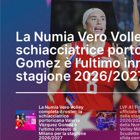
La Numia Vero Volley
schiacciatrice port
Gomez è l’ultimo inn
stagione 2026/202
La Numia Vero Volley
LVF A1 Fi
completa il roster: la
ufficiale 
schiacciatrice
della sta
portoricana Valeria
2026/2027
Vázquez Gomez è
della Num
l’ultimo innesto di
Volley Mi
Milano per la stagione
Scudetto 
2026/2027
sfida con