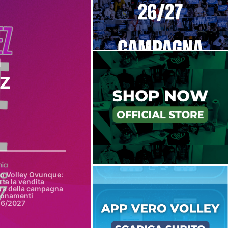
a
ez
o Volley Ovunque:
rta la vendita
era della campagna
onamenti
6/2027