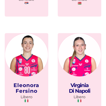
Eleonora
Virginia
Fersino
Di Napoli
Libero
Libero