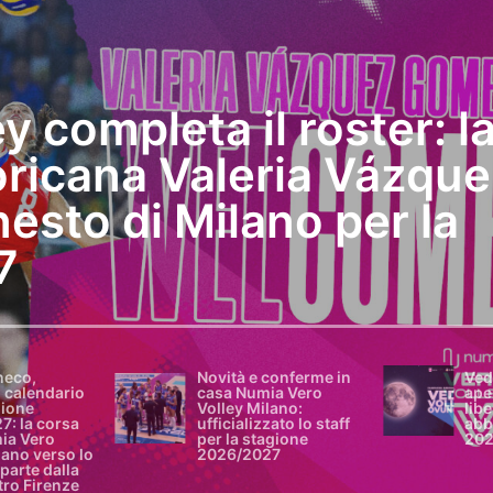
 completa il roster: l
oricana Valeria Vázqu
esto di Milano per la
7
neco,
Novità e conferme in
Ved
il calendario
casa Numia Vero
ape
gione
Volley Milano:
lib
: la corsa
ufficializzato lo staff
abb
ia Vero
per la stagione
202
lano verso lo
2026/2027
parte dalla
tro Firenze