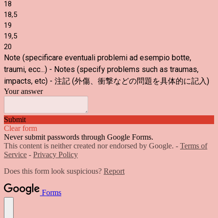
18
18,5
19
19,5
20
Note (specificare eventuali problemi ad esempio botte,
traumi, ecc...) - Notes (specify problems such as traumas,
impacts, etc) -
注記 (外傷、衝撃などの問題を具体的に記入)
Your answer
Submit
Clear form
Never submit passwords through Google Forms.
This content is neither created nor endorsed by Google. -
Terms of
Service
-
Privacy Policy
Does this form look suspicious?
Report
Forms