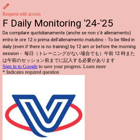
Request edit access
F Daily Monitoring '24-'25
Da compilare quotidianamente (anche se non c'è allenamento)
entro le ore 12 o prima dell'allenamento matutino - To be filled in
daily (even if there is no training) by 12 am or before the morning
session -
毎日（トレーニングがない場合でも）午前 12 時また
は午前のセッション前までに記入する必要があります
Sign in to Google
to save your progress.
Learn more
* Indicates required question