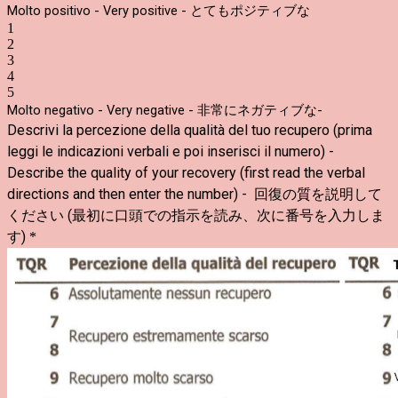
Molto positivo - Very positive - とてもポジティブな
1
2
3
4
5
Molto negativo - Very negative - 非常にネガティブな-
Descrivi la percezione della qualità del tuo recupero (prima
leggi le indicazioni verbali e poi inserisci il numero) -
Describe the quality of your recovery (first read the verbal
directions and then enter the number) -
回復の質を説明して
ください (最初に口頭での指示を読み、次に番号を入力しま
す)
*