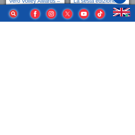
Vero Volley Awards –
La sesta edizione
White Party Edition:
della Vero Volley
al Saint Georges
Sponsor Cup
Premier una serata
incorona OnSports –
per celebrare i
Kora
partner del Consorzio
8 Luglio 2026
17 Luglio 2026
PARTNER
Vero Volley Awards –
La sesta edizione
White Party Edition:
della Vero Volley
al Saint Georges
Sponsor Cup
Premier una serata
incorona OnSports –
per celebrare i
Kora
partner del Consorzio
8 Luglio 2026
17 Luglio 2026
► LEGGI TUTTE LE NEWS ◄