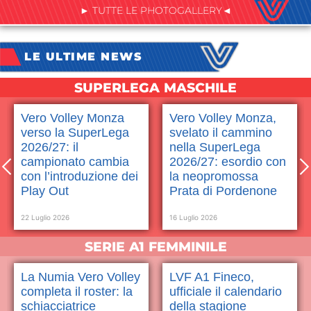
► TUTTE LE PHOTOGALLERY◄
LE ULTIME NEWS
SUPERLEGA MASCHILE
Vero Volley Monza
Vero Volley Monza,
verso la SuperLega
svelato il cammino
2026/27: il
nella SuperLega
campionato cambia
2026/27: esordio con
con l’introduzione dei
la neopromossa
Play Out
Prata di Pordenone
22 Luglio 2026
16 Luglio 2026
SERIE A1 FEMMINILE
La Numia Vero Volley
LVF A1 Fineco,
completa il roster: la
ufficiale il calendario
schiacciatrice
della stagione