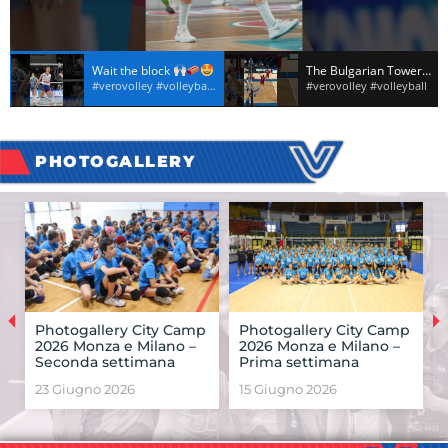
Wait the block
The Bulgarian Tower
#verovolley #volleyball #annadanesi
#verovolley #volleyball
PHOTOGALLERY
Photogallery City Camp
Photogallery City Camp
2026 Monza e Milano –
2026 Monza e Milano –
Seconda settimana
Prima settimana
23 Giugno 2026
15 Giugno 2026