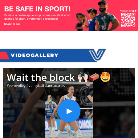
VIDEOGALLERY
Wait the block
#verovolley #volleyball #annadanesi