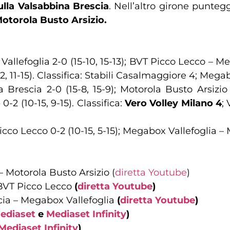
sulla Valsabbina Brescia
. Nell’altro girone punteg
 Motorola Busto Arsizio.
llefoglia 2-0 (15-10, 15-13); BVT Picco Lecco – Mega
12, 11-15). Classifica: Stabili Casalmaggiore 4; Mega
Brescia 2-0 (15-8, 15-9); Motorola Busto Arsizio –
o
0-2 (10-15, 9-15). Classifica:
Vero Volley Milano 4
;
co Lecco 0-2 (10-15, 5-15); Megabox Vallefoglia – Mo
– Motorola Busto Arsizio (
diretta Youtube
)
BVT Picco Lecco
(
diretta Youtube
)
ia – Megabox Vallefoglia
(
diretta Youtube
)
ediaset
e
Mediaset Infinity
)
Mediaset Infinity
)