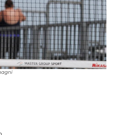
magni
o