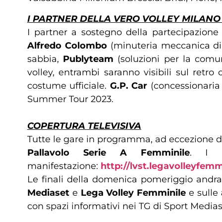
I PARTNER DELLA VERO VOLLEY MILANO 
I partner a sostegno della partecipazion
Alfredo Colombo
(minuteria meccanica di p
sabbia,
Publyteam
(soluzioni per la comun
volley, entrambi saranno visibili sul retro
costume ufficiale.
G.P. Car
(concessionaria 
Summer Tour 2023.
COPERTURA TELEVISIVA
Tutte le gare in programma, ad eccezione del
Pallavolo Serie A Femminile
. I p
manifestazione:
http://lvst.legavolleyfemmi
Le finali della domenica pomeriggio andra
Mediaset
e
Lega Volley Femminile
e sulle
con spazi informativi nei TG di Sport Media