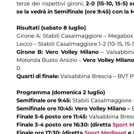
terze dei rispettivi gironi,
2-0 (15-10, 15-5) 
se la vedrà in Semifinale (ore 9:45) con la
Risultati (sabato 8 luglio)
Girone A: Stabili Casalmaggiore – Megabox Va
Lecco – Stabili Casalmaggiore 1-2 (10-15, 15-
Girone B:
Vero Volley Milano
– Valsabbina 
Motorola Busto Arsizio –
Vero Volley Milan
0.
Quarti di finale:
Valsabbina Brescia – BVT Pic
Programma (domenica 2 luglio)
Semifinale ore 9:45:
Stabili Casalmaggiore 
Semifinale ore 10:45: Vero Volley Milano –
Finale 5-6 posto ore 11:45:
Valsabbina Bresc
Finale 3-4 posto ore 16:30: (diretta
Sport M
Finale ore 17:30: (diretta
Sport Mediaset
e