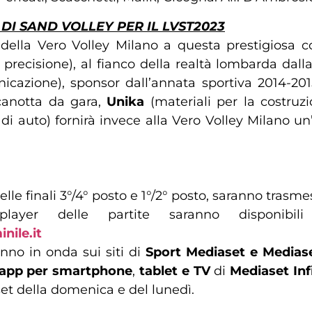
DI SAND VOLLEY PER IL LVST2023
e della Vero Volley Milano a questa prestigiosa
recisione), al fianco della realtà lombarda dalla
icazione), sponsor dall’annata sportiva 2014-20
 canotta da gara,
Unika
(materiali per la costruz
di auto) fornirà invece alla Vero Volley Milano un
le finali 3°/4° posto e 1°/2° posto, saranno trasme
layer delle partite saranno disponibil
nile.it
nno in onda sui siti di
Sport Mediaset e Mediase
app per smartphone
,
tablet e TV
di
Mediaset Inf
set della domenica e del lunedì.