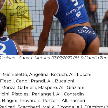
 Riccione – Sabato Mattina 07/07/2023 PH: ©Claudio Za
, Michieletto, Angelina, Kozuch. All. Lucchi
 Fiesoli, Candi, Prandi. All. Bucaioni
 Monza, Gabrielli, Maspero. All. Graziani
cini, Pistolesi, Parlangeli. All. Contadin
 Biagini, Provaroni, Pozzoni. All. Passeri
Pericati, Scacchetti, Malik, Cicogna. All. D’Ambrosi