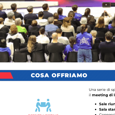
COSA OFFRIAMO
Maggio 2026
GR-8 NEWS
Una serie di sp
il
meeting di l
True Love Impact, Charity Dinner,
Sale riu
tanti eventi B2B e tanto altro!
Sala st
Connessi