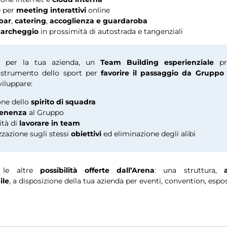
e per
meeting interattivi
online
bar
,
catering
,
accoglienza e guardaroba
archeggio
in prossimità di autostrada e tangenziali
, per la tua azienda, un
Team Building esperienziale
pre
o strumento dello sport per
favorire il passaggio da Gruppo
sviluppare:
one dello
spirito di squadra
tenenza
al Gruppo
ità di
lavorare
in team
zzazione sugli stessi
obiettivi
ed eliminazione degli alibi
e le altre
possibilità offerte dall’Arena
: una struttura,
ile
, a disposizione della tua azienda per eventi, convention, esposi