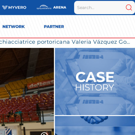
La Numia Vero Volley completa il roster: la schiacciatrice portoricana Valeria Vázquez Gomez è l’ultimo innesto di Milano per la stagione 2026/2027
rzata la