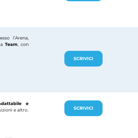
sso l’Arena,
a
Team
, con
SCRIVICI
adattabile e
SCRIVICI
zioni e altro.