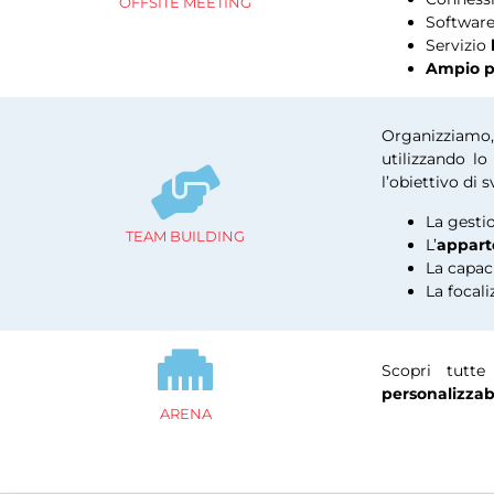
OFFSITE MEETING
Softwar
Servizio
Leggi tutte le news di Maggio
Ampio p
Organizziamo
utilizzando l
l’obiettivo di 
La gesti
TEAM BUILDING
L’
appar
La capac
La focali
Scopri tutt
personalizzab
ARENA