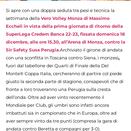
Si apre con una doppia seduta tra pesi e tecnica la
settimana della
Vero Volley Monza di Massimo
Eccheli in vista della prima giornata di ritorno della
SuperLega Credem Banca 22-23, fissata domenica 18
dicembre, alle ore 15.30, all’Arena di Monza, contro la
Sir Safety Susa Perugia.
Archiviato il girone di andata
con una sconfitta in Toscana contro Siena, i monzesi
,
fuori dal tabellone dei Quarti di Finale della Del
Monte® Coppa Italia, cercheranno di partire col piede
giusto la seconda parte di stagione, consapevoli che di
fronte a loro troveranno una Perugia sulla cresta
dell’onda. Oltre ad aver vinto recentemente il
Mondiale per Club, gli umbri sono infatti ancora
imbattuti sia in campionato che in Europa, oltre ad
aver sempre vinto da tre punti (compresa la gara di
andata contro Beretta e compagni per 3-0).