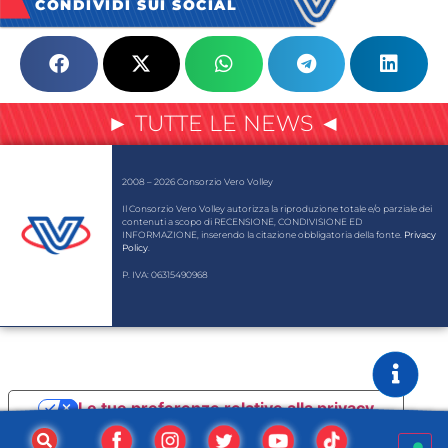
CONDIVIDI SUI SOCIAL
► TUTTE LE NEWS ◄
2008 – 2026 Consorzio Vero Volley
Il Consorzio Vero Volley autorizza la riproduzione totale e/o parziale dei
contenuti a scopo di RECENSIONE, CONDIVISIONE ED
INFORMAZIONE, inserendo la citazione obbligatoria della fonte.
Privacy
Policy
.
P. IVA: 06315490968
Le tue preferenze relative alla privacy
Informativa sulla raccolta