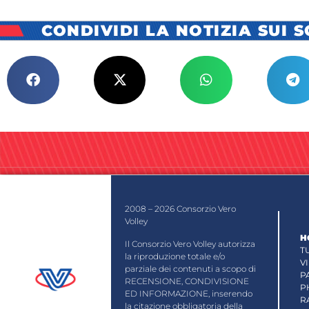
CONDIVIDI LA NOTIZIA SUI 
2008 – 2026 Consorzio Vero
Volley
H
Il Consorzio Vero Volley autorizza
T
la riproduzione totale e/o
V
parziale dei contenuti a scopo di
P
RECENSIONE, CONDIVISIONE
P
ED INFORMAZIONE, inserendo
R
la citazione obbligatoria della