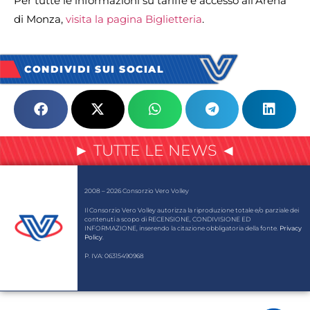
Per tutte le informazioni su tariffe e accesso all’Arena
di Monza,
visita la pagina Biglietteria
.
CONDIVIDI SUI SOCIAL
► TUTTE LE NEWS ◄
2008 – 2026 Consorzio Vero Volley
Il Consorzio Vero Volley autorizza la riproduzione totale e/o parziale dei
contenuti a scopo di RECENSIONE, CONDIVISIONE ED
INFORMAZIONE, inserendo la citazione obbligatoria della fonte.
Privacy
Policy
.
P. IVA: 06315490968