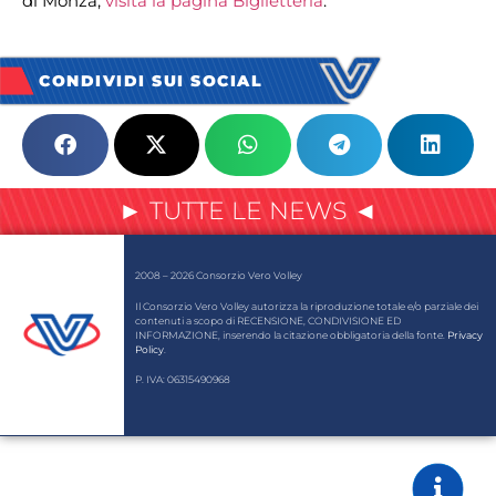
di Monza,
visita la pagina Biglietteria
.
CONDIVIDI SUI SOCIAL
► TUTTE LE NEWS ◄
2008 – 2026 Consorzio Vero Volley
Il Consorzio Vero Volley autorizza la riproduzione totale e/o parziale dei
contenuti a scopo di RECENSIONE, CONDIVISIONE ED
INFORMAZIONE, inserendo la citazione obbligatoria della fonte.
Privacy
Policy
.
P. IVA: 06315490968