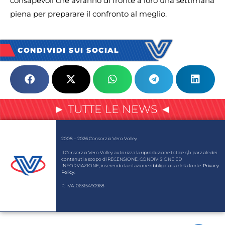
consapevoli che avranno di fronte a loro una settimana
piena per preparare il confronto al meglio.
CONDIVIDI SUI SOCIAL
► TUTTE LE NEWS ◄
2008 – 2026 Consorzio Vero Volley
Il Consorzio Vero Volley autorizza la riproduzione totale e/o parziale dei
contenuti a scopo di RECENSIONE, CONDIVISIONE ED
INFORMAZIONE, inserendo la citazione obbligatoria della fonte.
Privacy
Policy
.
P. IVA: 06315490968