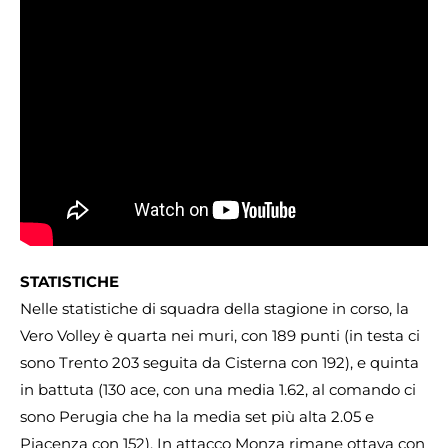
STATISTICHE
Nelle statistiche di squadra della stagione in corso, la
Vero Volley è quarta nei muri, con 189 punti (in testa ci
sono Trento 203 seguita da Cisterna con 192), e quinta
in battuta (130 ace, con una media 1.62, al comando ci
sono Perugia che ha la media set più alta 2.05 e
Piacenza con 152). In attacco Monza rimane ottava con