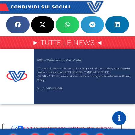
CONDIVIDI SUI SOCIAL
► TUTTE LE NEWS ◄
2008 – 2026 Consorzio Vero Volley
Il Consorzio Vero Volley autorizza la riproduzione totale e/o parziale dei
contenuti a scopo di RECENSIONE, CONDIVISIONE ED
INFORMAZIONE, inserendo la citazione obbligatoria della fonte.
Privacy
Policy
.
P. IVA: 06315490968
Le tue preferenze relative alla privacy