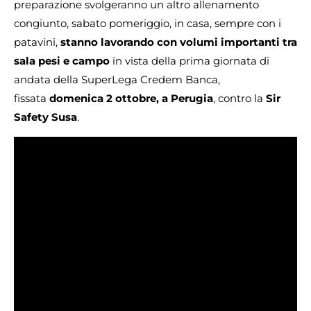
preparazione svolgeranno un altro allenamento
congiunto, sabato pomeriggio, in casa, sempre con i
patavini,
stanno lavorando con volumi importanti tra
sala pesi e campo
in vista della prima giornata di
andata della SuperLega Credem Banca,
fissata
domenica 2 ottobre, a Perugia
, contro la
Sir
Safety Susa
.