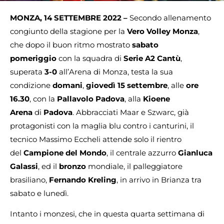
MONZA, 14 SETTEMBRE 2022 –
Secondo allenamento
congiunto della stagione per la
Vero Volley Monza
,
che dopo il buon ritmo mostrato
sabato
pomeriggio
con la squadra di
Serie A2 Cantù
,
superata
3-0
all’Arena di Monza, testa la sua
condizione
domani
,
giovedì 15 settembre
, alle
ore
16.30
, con la
Pallavolo Padova
, alla
Kioene
Arena
di
Padova
. Abbracciati Maar e Szwarc, già
protagonisti con la maglia blu contro i canturini, il
tecnico Massimo Eccheli attende solo il rientro
del
Campione del Mondo
, il centrale azzurro
Gianluca
Galassi
, ed il
bronzo
mondiale, il palleggiatore
brasiliano,
Fernando Kreling
, in arrivo in Brianza tra
sabato e lunedì.
Intanto i monzesi, che in questa quarta settimana di