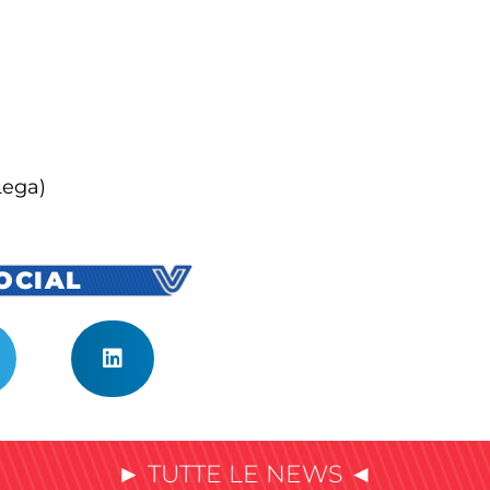
Lega)
SOCIAL
► TUTTE LE NEWS ◄