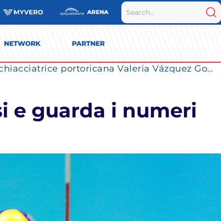
La Numia Vero Volley completa il roster: la schiacciatrice portoricana Valeria Vázquez Gomez è l’ultimo innesto di Milano per la stagione 2026/2027
i e guarda i numeri