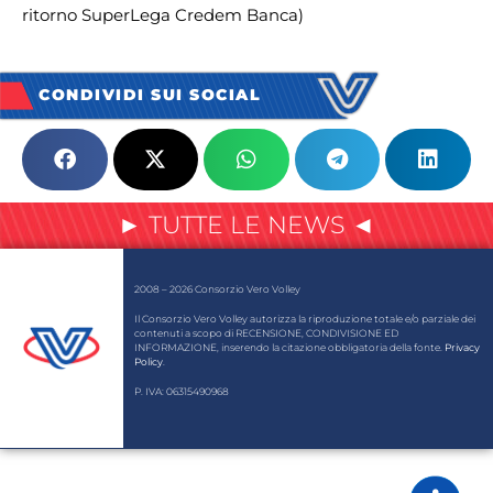
ritorno SuperLega Credem Banca)
CONDIVIDI SUI SOCIAL
► TUTTE LE NEWS ◄
2008 – 2026 Consorzio Vero Volley
Il Consorzio Vero Volley autorizza la riproduzione totale e/o parziale dei
contenuti a scopo di RECENSIONE, CONDIVISIONE ED
INFORMAZIONE, inserendo la citazione obbligatoria della fonte.
Privacy
Policy
.
P. IVA: 06315490968