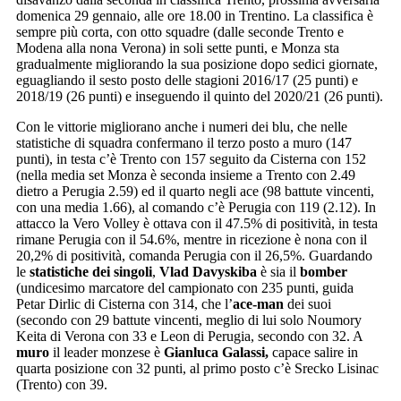
domenica 29 gennaio, alle ore 18.00 in Trentino. La classifica è
sempre più corta, con otto squadre (dalle seconde Trento e
Modena alla nona Verona) in soli sette punti, e Monza sta
gradualmente migliorando la sua posizione dopo sedici giornate,
eguagliando il sesto posto delle stagioni 2016/17 (25 punti) e
2018/19 (26 punti) e inseguendo il quinto del 2020/21 (26 punti).
Con le vittorie migliorano anche i numeri dei blu, che nelle
statistiche di squadra confermano il terzo posto a muro (147
punti), in testa c’è Trento con 157 seguito da Cisterna con 152
(nella media set Monza è seconda insieme a Trento con 2.49
dietro a Perugia 2.59) ed il quarto negli ace (98 battute vincenti,
con una media 1.66), al comando c’è Perugia con 119 (2.12). In
attacco la Vero Volley è ottava con il 47.5% di positività, in testa
rimane Perugia con il 54.6%, mentre in ricezione è nona con il
20,2% di positività, comanda Perugia con il 26,5%. Guardando
le
statistiche dei singoli
,
Vlad Davyskiba
è sia il
bomber
(undicesimo marcatore del campionato con 235 punti, guida
Petar Dirlic di Cisterna con 314, che l’
ace-man
dei suoi
(secondo con 29 battute vincenti, meglio di lui solo Noumory
Keita di Verona con 33 e Leon di Perugia, secondo con 32. A
muro
il leader monzese è
Gianluca Galassi,
capace salire in
quarta posizione con 32 punti, al primo posto c’è Srecko Lisinac
(Trento) con 39.