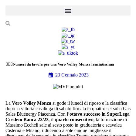
🙋🏻‍♂️Numeri da favola per una Vero Volley Monza lanciatissima
23 Gennaio 2023
La
Vero Volley Monza
si gode il lunedì di riposo e la classifica
dopo la vittoria casalinga di sabato firmata in quattro set sulla Gas
Sales Bluenergy Piacenza. Con l’
ottavo successo in SuperLega
Credem Banca 22/23
, il
quarto consecutivo
, la formazione di
Massimo Eccheli sale al sesto posto in graduatoria e scavalca
Cisterna e Milano, riducendo a sole cinque lunghezze il
disavanzo dalla seconda in classifica Trento, prossima avversaria