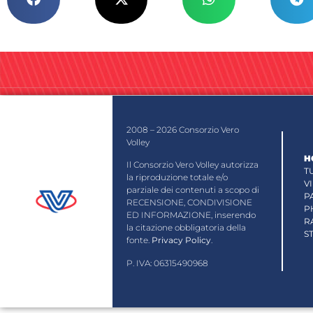
2008 – 2026 Consorzio Vero
Volley
H
Il Consorzio Vero Volley autorizza
T
la riproduzione totale e/o
V
parziale dei contenuti a scopo di
P
RECENSIONE, CONDIVISIONE
P
ED INFORMAZIONE, inserendo
R
la citazione obbligatoria della
S
fonte.
Privacy Policy
.
P. IVA: 06315490968