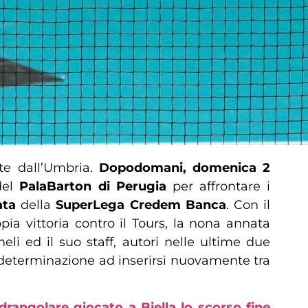
rte dall’Umbria.
Dopodomani, domenica 2
del
PalaBarton di Perugia
per affrontare i
ata
della
SuperLega Credem Banca
. Con il
pia vittoria contro il Tours, la nona annata
i ed il suo staff, autori nelle ultime due
 e determinazione ad inserirsi nuovamente tra
drangolare giocato a Biella lo scorso fine