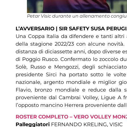
Petar Visic durante un allenamento congi
L’AVVERSARIO | SIR SAFETY SUSA PERUG
Una Coppa Italia da difendere e tanti altri
della stagione 2022/23 con alcune novità. 
distanza di diciassette anni, dopo diverse e
di Poggio Rusco. Confermato lo zoccolo dur
Solè, Russo e Mengozzi, degli schiacciator
presidente Sirci ha portato sotto le volt
nazionale, argento mondiale e miglior gio
Flavio, bronzo mondiale e reduce dalla s
proveniente dal Cambrai Volley, Ligue A f
l’opposto mancino Herrera proveniente dall
ROSTER COMPLETO – VERO VOLLEY MON
Palleggiatori
FERNANDO KRELING, VISIC