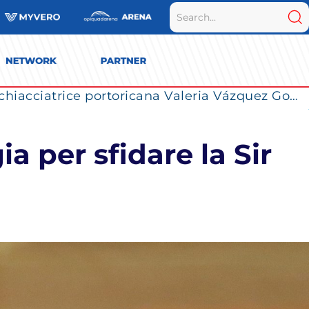
La Numia Vero Volley completa il roster: la schiacciatrice portoricana Valeria Vázquez Gomez è l’ultimo innesto di Milano per la stagione 2026/2027
a per sfidare la Sir