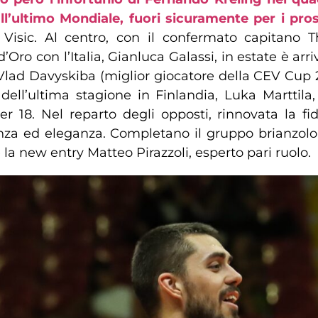
 all’ultimo Mondiale, fuori sicuramente per i pr
ar Visic. Al centro, con il confermato capitano 
 con l’Italia, Gianluca Galassi, in estate è arri
o Vlad Davyskiba (miglior giocatore della CEV Cup 
ell’ultima stagione in Finlandia, Luka Marttila
er 18. Nel reparto degli opposti, rinnovata la f
a ed eleganza. Completano il gruppo brianzolo l’e
la new entry Matteo Pirazzoli, esperto pari ruolo.