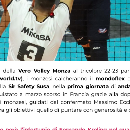
 della
Vero Volley Monza
al tricolore 22-23 pa
world.tv)
, i monzesi calcheranno il
mondoflex
ella
Sir Safety Susa
, nella
prima giornata
di
and
uistato a marzo scorso in Francia grazie alla dop
i monzesi, guidati dal confermato Massimo Ecchel
a tra gli obiettivi quello di puntare con generosità
o però l’infortunio di Fernando Kreling nel qua