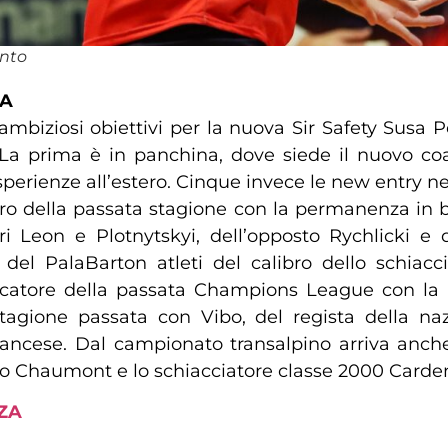
unto
IA
 ambiziosi obiettivi per la nuova Sir Safety Susa P
La prima è in panchina, dove siede il nuovo coa
sperienze all’estero. Cinque invece le new entry nel
o della passata stagione con la permanenza in bia
i Leon e Plotnytskyi, dell’opposto Rychlicki e dei
e del PalaBarton atleti del calibro dello schia
catore della passata Champions League con la m
tagione passata con Vibo, del regista della naz
rancese. Dal campionato transalpino arriva anch
o Chaumont e lo schiacciatore classe 2000 Cardena
ZA