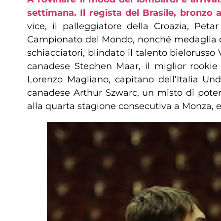
settimana. Il regista del Brasile, bronzo
vice, il palleggiatore della Croazia, Pet
Campionato del Mondo, nonché medaglia d’Oro
schiacciatori, blindato il talento bieloruss
canadese Stephen Maar, il miglior rookie d
Lorenzo Magliano, capitano dell’Italia Und
canadese Arthur Szwarc, un misto di potenz
alla quarta stagione consecutiva a Monza, e 