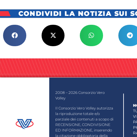
CONDIVIDI LA NOTIZIA SUI 
2008 – 2026 Consorzio Vero
Volley
H
Il Consorzio Vero Volley autorizza
T
la riproduzione totale e/o
V
parziale dei contenuti a scopo di
P
RECENSIONE, CONDIVISIONE
P
ED INFORMAZIONE, inserendo
R
la citazione obbligatoria della