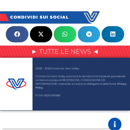
CONDIVIDI SUI SOCIAL
► TUTTE LE NEWS ◄
2008 – 2026 Consorzio Vero Volley
Il Consorzio Vero Volley autorizza la riproduzione totale e/o parziale dei
contenuti a scopo di RECENSIONE, CONDIVISIONE ED
INFORMAZIONE, inserendo la citazione obbligatoria della fonte.
Privacy
Policy
.
P. IVA: 06315490968