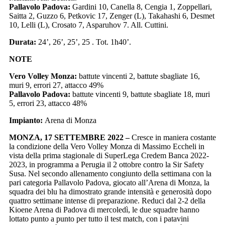
Pallavolo Padova:
Gardini 10, Canella 8, Cengia 1, Zoppellari,
Saitta 2, Guzzo 6, Petkovic 17, Zenger (L), Takahashi 6, Desmet
10, Lelli (L), Crosato 7, Asparuhov 7. All. Cuttini.
Durata:
24’, 26’, 25’, 25 . Tot. 1h40’.
NOTE
Vero Volley Monza:
battute vincenti 2, battute sbagliate 16,
muri 9, errori 27, attacco 49%
Pallavolo Padova:
battute vincenti 9, battute sbagliate 18, muri
5, errori 23, attacco 48%
Impianto:
Arena di Monza
MONZA, 17 SETTEMBRE 2022 –
Cresce in maniera costante
la condizione della Vero Volley Monza di Massimo Eccheli in
vista della prima stagionale di SuperLega Credem Banca 2022-
2023, in programma a Perugia il 2 ottobre contro la Sir Safety
Susa. Nel secondo allenamento congiunto della settimana con la
pari categoria Pallavolo Padova, giocato all’Arena di Monza, la
squadra dei blu ha dimostrato grande intensità e generosità dopo
quattro settimane intense di preparazione. Reduci dal 2-2 della
Kioene Arena di Padova di mercoledì, le due squadre hanno
lottato punto a punto per tutto il test match, con i patavini