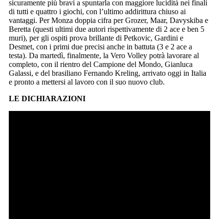
sicuramente più bravi a spuntarla con maggiore lucidità nei finali
di tutti e quattro i giochi, con l’ultimo addirittura chiuso ai
vantaggi. Per Monza doppia cifra per Grozer, Maar, Davyskiba e
Beretta (questi ultimi due autori rispettivamente di 2 ace e ben 5
muri), per gli ospiti prova brillante di Petkovic, Gardini e
Desmet, con i primi due precisi anche in battuta (3 e 2 ace a
testa). Da martedì, finalmente, la Vero Volley potrà lavorare al
completo, con il rientro del Campione del Mondo, Gianluca
Galassi, e del brasiliano Fernando Kreling, arrivato oggi in Italia
e pronto a mettersi al lavoro con il suo nuovo club.
LE DICHIARAZIONI