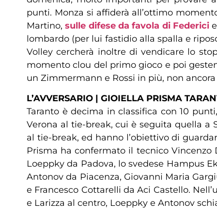
punti. Monza si affiderà all’ottimo momento
Martino,
sulle difese da favola di Federici
lombardo (per lui fastidio alla spalla e ri
Volley cercherà inoltre di vendicare lo sto
momento clou del primo gioco e poi gestend
un Zimmermann e Rossi in più, non ancora ar
L’AVVERSARIO | GIOIELLA PRISMA TARA
Taranto è decima in classifica con 10 punti,
Verona al tie-break, cui è seguita quella a 
al tie-break, ed hanno l’obiettivo di guardar
Prisma ha confermato il tecnico Vincenzo Di 
Loeppky da Padova, lo svedese Hampus Eks
Antonov da Piacenza, Giovanni Maria Gargiu
e Francesco Cottarelli da Aci Castello. Nell’
e Larizza al centro, Loeppky e Antonov schiac