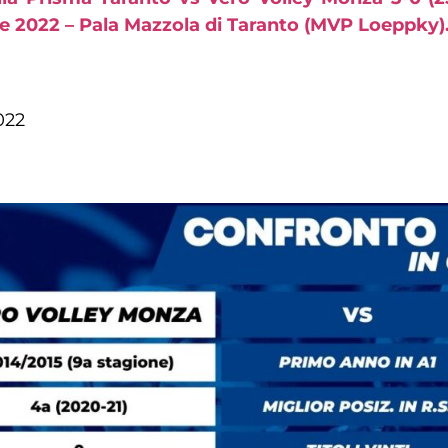
 2022 – Pala Mazzola di Taranto (MVP Loeppky)
022