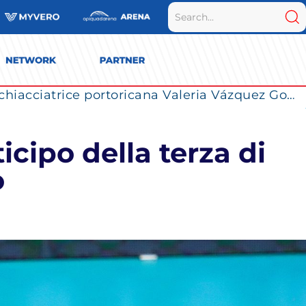
La Numia Vero Volley completa il roster: la schiacciatrice portoricana Valeria Vázquez Gomez è l’ultimo innesto di Milano per la stagione 2026/2027
icipo della terza di
o