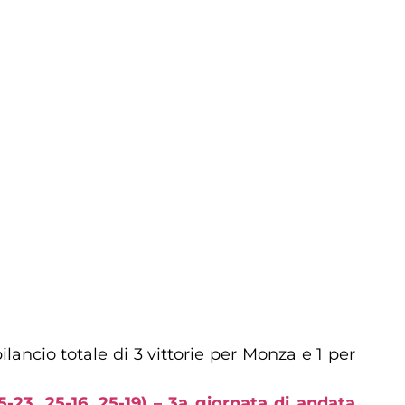
ilancio totale di 3 vittorie per Monza e 1 per
3, 25-16, 25-19) – 3a giornata di andata