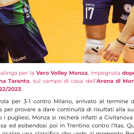
alinga per la
Vero Volley Monza
, impegnata
dop
sma Taranto
, sul campo di casa dell’
Arena di Mo
22/2023
.
la per 3-1 contro Milano, arrivato al termine d
 per provare a dare continuità di risultati alla
o i pugliesi, Monza si recherà infatti a Civitano
 ed esibendosi poi in Trentino contro l’Itas. Qu
 risalire una classifica che vede al momento Be