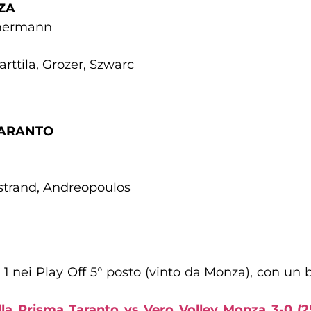
ZA
immermann
rttila, Grozer, Szwarc
TARANTO
kstrand, Andreopoulos
 1 nei Play Off 5° posto (vinto da Monza), con un b
Prisma Taranto vs Vero Volley Monza 3-0 (25-2