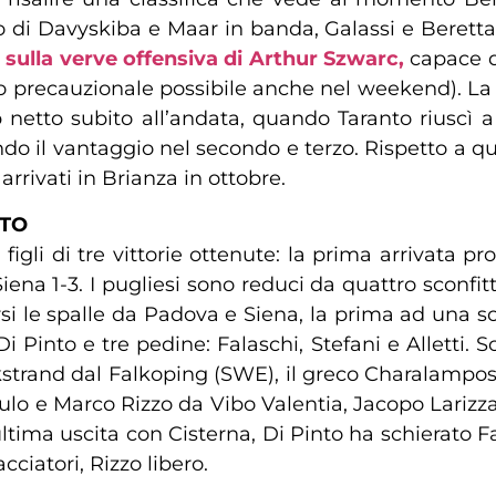
 di Davyskiba e Maar in banda, Galassi e Beretta 
e
sulla verve offensiva di Arthur Szwarc,
capace di
poso precauzionale possibile anche nel weekend). 
p netto subito all’andata, quando Taranto riuscì a
o il vantaggio nel secondo e terzo. Rispetto a que
rivati in Brianza in ottobre.
NTO
 figli di tre vittorie ottenute: la prima arrivata p
Siena 1-3. I pugliesi sono reduci da quattro sconfit
si le spalle da Padova e Siena, la prima ad una sola
Pinto e tre pedine: Falaschi, Stefani e Alletti. So
trand dal Falkoping (SWE), il greco Charalampos
lo e Marco Rizzo da Vibo Valentia, Jacopo Lariz
ultima uscita con Cisterna, Di Pinto ha schierato Fa
ciatori, Rizzo libero.