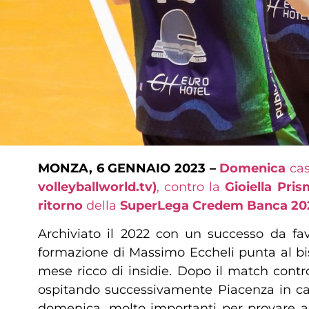
MONZA, 6 GENNAIO 2023 –
Domenica
cas
volleyballworld.tv)
, contro la
Gioiella Pri
ritorno
della
SuperLega Credem Banca 20
Archiviato il 2022 con un successo da favo
formazione di Massimo Eccheli punta al bis
mese ricco di insidie. Dopo il match contr
ospitando successivamente Piacenza in casa
domenica, molto importanti per provare a