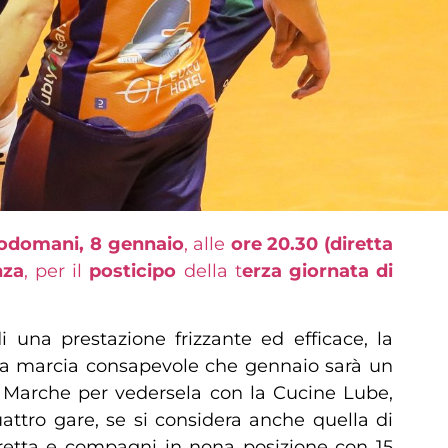
odomani, 8 gennaio
, alle
ore 20.30 (diretta
nza
, per il
posticipo
della t
erza giornata di
i una prestazione frizzante ed efficace, la
 sua marcia consapevole che gennaio sarà un
va Marche per vedersela con la Cucine Lube,
attro gare, se si considera anche quella di
retta e compagni in nona posizione con 15