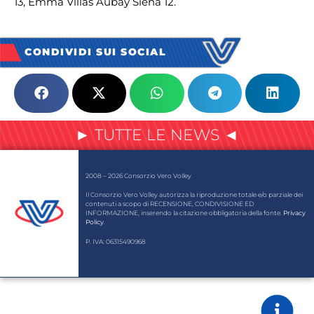
13, Emma Villas Aubay Siena 12.
CONDIVIDI SUI SOCIAL
► TUTTE LE NEWS ◄
2008 – 2026 Consorzio Vero Volley
Il Consorzio Vero Volley autorizza la riproduzione totale e/o parziale dei
contenuti a scopo di RECENSIONE, CONDIVISIONE ED
INFORMAZIONE, inserendo la citazione obbligatoria della fonte.
Privacy
Policy
.
P. IVA: 06315490968