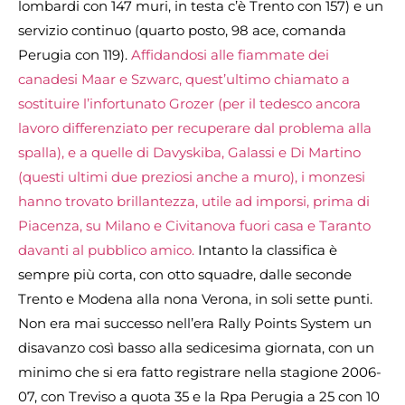
lombardi con 147 muri, in testa c’è Trento con 157) e un
servizio continuo (quarto posto, 98 ace, comanda
Perugia con 119).
Affidandosi alle fiammate dei
canadesi Maar e Szwarc, quest’ultimo chiamato a
sostituire l’infortunato Grozer (per il tedesco ancora
lavoro differenziato per recuperare dal problema alla
spalla), e a quelle di Davyskiba, Galassi e Di Martino
(questi ultimi due preziosi anche a muro), i monzesi
hanno trovato brillantezza, utile ad imporsi, prima di
Piacenza, su Milano e Civitanova fuori casa e Taranto
davanti al pubblico amico.
Intanto la classifica è
sempre più corta, con otto squadre, dalle seconde
Trento e Modena alla nona Verona, in soli sette punti.
Non era mai successo nell’era Rally Points System un
disavanzo così basso alla sedicesima giornata, con un
minimo che si era fatto registrare nella stagione 2006-
07, con Treviso a quota 35 e la Rpa Perugia a 25 con 10