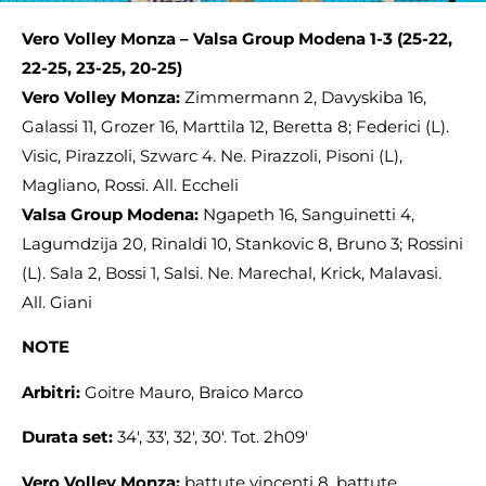
Vero Volley Monza – Valsa Group Modena 1-3 (25-22,
22-25, 23-25, 20-25)
Vero Volley Monza:
Zimmermann 2, Davyskiba 16,
Galassi 11, Grozer 16, Marttila 12, Beretta 8; Federici (L).
Visic, Pirazzoli, Szwarc 4. Ne. Pirazzoli, Pisoni (L),
Magliano, Rossi. All. Eccheli
Valsa Group Modena:
Ngapeth 16, Sanguinetti 4,
Lagumdzija 20, Rinaldi 10, Stankovic 8, Bruno 3; Rossini
(L). Sala 2, Bossi 1, Salsi. Ne. Marechal, Krick, Malavasi.
All. Giani
NOTE
Arbitri:
Goitre Mauro, Braico Marco
Durata set:
34′, 33′, 32′, 30′. Tot. 2h09′
Vero Volley Monza:
battute vincenti 8, battute