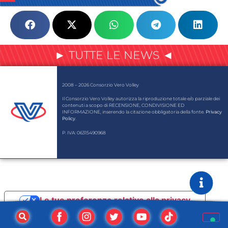
► TUTTE LE NEWS ◄
2008 – 2026 Consorzio Vero Volley
Il Consorzio Vero Volley autorizza la riproduzione totale e/o parziale dei
contenuti a scopo di RECENSIONE, CONDIVISIONE ED
INFORMAZIONE, inserendo la citazione obbligatoria della fonte.
Privacy
Policy
.
P. IVA: 06315490968
Le tue preferenze relative alla privacy
Informativa sulla raccolta