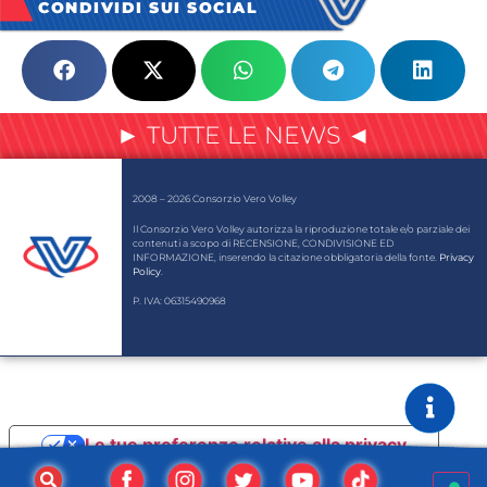
CONDIVIDI SUI SOCIAL
► TUTTE LE NEWS ◄
2008 – 2026 Consorzio Vero Volley
Il Consorzio Vero Volley autorizza la riproduzione totale e/o parziale dei
contenuti a scopo di RECENSIONE, CONDIVISIONE ED
INFORMAZIONE, inserendo la citazione obbligatoria della fonte.
Privacy
Policy
.
P. IVA: 06315490968
Le tue preferenze relative alla privacy
Informativa sulla raccolta