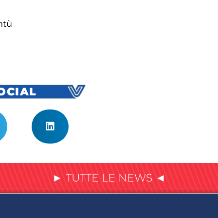
ntù
SOCIAL
► TUTTE LE NEWS ◄