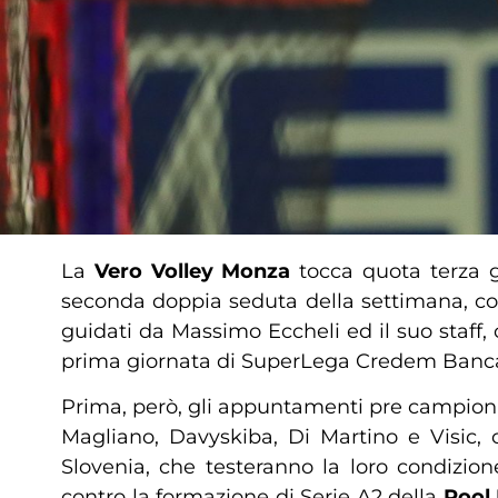
La
Vero Volley Monza
tocca quota terza gi
seconda doppia seduta della settimana, con 
guidati da Massimo Eccheli ed il suo staff, 
prima giornata di SuperLega Credem Banca, f
Prima, però, gli appuntamenti pre campionat
Magliano, Davyskiba, Di Martino e Visic, o
Slovenia, che testeranno la loro condizio
contro la formazione di Serie A2 della
Pool