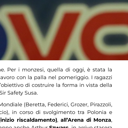
. Per i monzesi, quella di oggi, è stata la
avoro con la palla nel pomeriggio. I ragazzi
biettivo di costruire la forma in vista della
ir Safety Susa.
diale (Beretta, Federici, Grozer, Pirazzoli,
cio), in corso di svolgimento tra Polonia e
inizio riscaldamento)
,
all’Arena
di
Monza
,
eranno anche Arthur
Szwarc
, in arrivo stasera