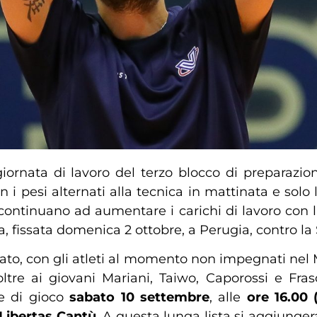
ornata di lavoro del terzo blocco di preparazione
i pesi alternati alla tecnica in mattinata e solo l
continuano ad aumentare i carichi di lavoro con l’o
issata domenica 2 ottobre, a Perugia, contro la S
o, con gli atleti al momento non impegnati nel Mon
ltre ai giovani Mariani, Taiwo, Caporossi e Fras
ne di gioco
sabato
10 settembre
, alle
ore 16.00 (
Libertas
Cantù
. A questa lunga lista si aggiung