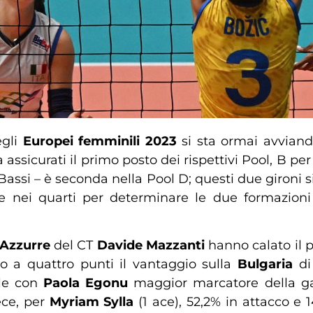
egli
Europei femminili 2023
si sta ormai avvian
 assicurati il primo posto dei rispettivi Pool, B per
 Bassi – è seconda nella Pool D; questi due gironi 
e nei quarti per determinare le due formazioni
Azzurre
del CT
Davide Mazzanti
hanno calato il p
 a quattro punti il vantaggio sulla
Bulgaria
d
le con
Paola Egonu
maggior marcatore della gar
ece, per
Myriam Sylla
(1 ace), 52,2% in attacco e 1