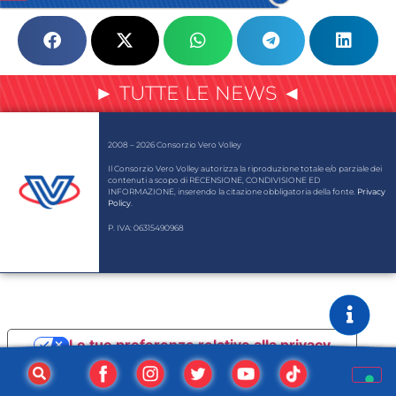
► TUTTE LE NEWS ◄
2008 – 2026 Consorzio Vero Volley
Il Consorzio Vero Volley autorizza la riproduzione totale e/o parziale dei
contenuti a scopo di RECENSIONE, CONDIVISIONE ED
INFORMAZIONE, inserendo la citazione obbligatoria della fonte.
Privacy
Policy
.
P. IVA: 06315490968
Le tue preferenze relative alla privacy
Informativa sulla raccolta