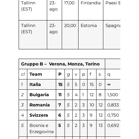
Tallinn
23-
17,00
Finlandia
Paesi Bassi
0
(EST)
ago
3
Tallinn
23-
20,00
Estonia
Spagna
1
(EST)
ago
Gruppo B – Verona, Monza, Torino
cl
Team
P
g
v
p
f
s
q
1
Italia
15
5
5
0
15
0
∞
2
Bulgaria
11
5
4
1
12
8
1,500
3
Romania
7
5
2
3
10
12
0,833
4
Svizzera
6
5
2
3
9
12
0,750
5
Bosnia e
5
5
2
3
9
13
0,692
Erzegovina