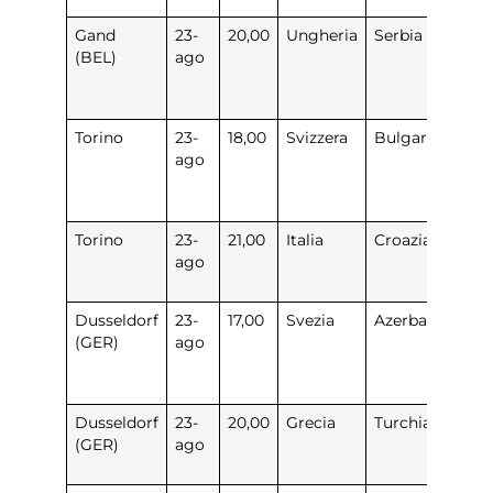
Gand
23-
20,00
Ungheria
Serbia
1
(BEL)
ago
Torino
23-
18,00
Svizzera
Bulgaria
1
ago
Torino
23-
21,00
Italia
Croazia
3
ago
0
Dusseldorf
23-
17,00
Svezia
Azerbaigian
3
(GER)
ago
Dusseldorf
23-
20,00
Grecia
Turchia
0
(GER)
ago
3