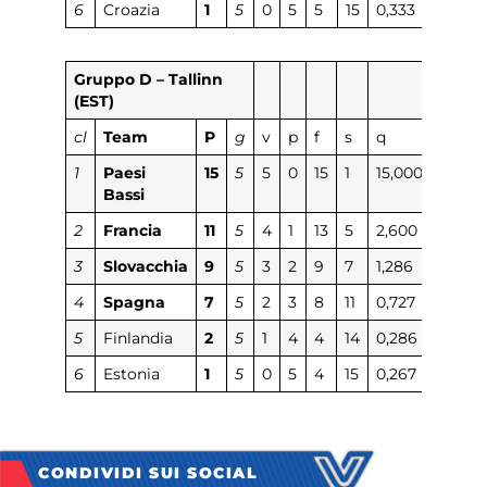
6
Croazia
1
5
0
5
5
15
0,333
Gruppo D – Tallinn
(EST)
cl
Team
P
g
v
p
f
s
q
1
Paesi
15
5
5
0
15
1
15,000
Bassi
2
Francia
11
5
4
1
13
5
2,600
3
Slovacchia
9
5
3
2
9
7
1,286
4
Spagna
7
5
2
3
8
11
0,727
5
Finlandia
2
5
1
4
4
14
0,286
6
Estonia
1
5
0
5
4
15
0,267
CONDIVIDI SUI SOCIAL