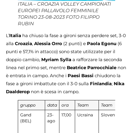
ITALIA – CROAZIA VOLLEY CAMPIONATI
EUROPEI PALLAVOLO FEMMINILE
TORINO 23-08-2023 FOTO FILIPPO
RUBIN
L’
Italia
ha chiuso la fase a gironi senza perdere set, 3-0
alla
Croazia
,
Alessia Orro
(2 punti) e
Paola Egonu
(6
punti e 57,1% in attacco) sono state utilizzate per il
doppio cambio,
Myriam Sylla
a rafforzare la seconda
linea nel primo set, mentre
Beatrice Parrocchiale
non
è entrata in campo. Anche i
Paesi Bassi
chiudono la
fase a gironi imbattute con il 3-0 sulla
Finlandia
;
Nika
Daalderop
non è scesa in campo.
gruppo
data
ora
Team
Team
R
Gand
23-
17,00
Ucraina
Slovenia
3
(BEL)
ago