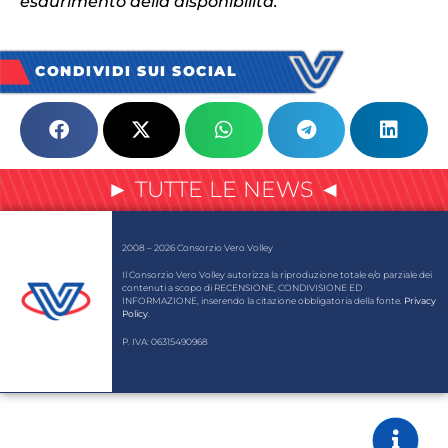
esaurimento della disponibilità.
CONDIVIDI SUI SOCIAL
► TUTTE LE NEWS ◄
2008 – 2026 Consorzio Vero Volley
Il Consorzio Vero Volley autorizza la riproduzione totale e/o parziale dei
contenuti a scopo di RECENSIONE, CONDIVISIONE ED
INFORMAZIONE, inserendo la citazione obbligatoria della fonte.
Privacy
Policy
.
P. IVA: 06315490968