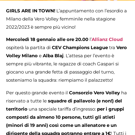
GIRLS ARE IN TOWN!
L’appuntamento con l’esordio a
Milano della Vero Volley femminile nella stagione
2022/2023 è sempre più vicino!
Mercoledì 18 gennaio alle ore 20.00
l’
Allianz Cloud
ospiterà la partita di
CEV Champions League
tra
Vero
Volley Milano
e
Alba Blaj
. L’attesa per l’evento è
sempre più vibrante, le ragazze di coach Gaspari si
giocano una grande fetta di passaggio del turno,
sosteniamo la squadra: riempiamo il palazzetto!
Per questo grande evento il
Consorzio Vero Volley
ha
riservato a tutte le
squadre di pallavolo (e non!) del
territorio
una speciale tariffa d’ingresso:
per i gruppi
composti da almeno 10 persone, tutti gli atleti
(minori di 19 anni) così come un allenatore e un
dirigente della squadra potranno entrare a 1€
! Tutti i