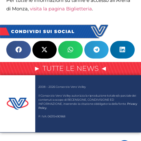
Per tutte le informazioni su tariffe e accesso all’Arena
di Monza,
visita la pagina Biglietteria
.
CONDIVIDI SUI SOCIAL
► TUTTE LE NEWS ◄
2008 – 2026 Consorzio Vero Volley
Il Consorzio Vero Volley autorizza la riproduzione totale e/o parziale dei
contenuti a scopo di RECENSIONE, CONDIVISIONE ED
INFORMAZIONE, inserendo la citazione obbligatoria della fonte.
Privacy
Policy
.
P. IVA: 06315490968