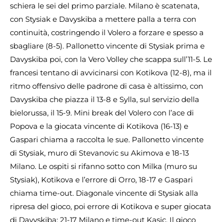
schiera le sei del primo parziale. Milano è scatenata,
con Stysiak e Davyskiba a mettere palla a terra con
continuità, costringendo il Volero a forzare e spesso a
sbagliare (8-5). Pallonetto vincente di Stysiak prima e
Davyskiba poi, con la Vero Volley che scappa sull’11-5. Le
francesi tentano di avvicinarsi con Kotikova (12-8), ma il
ritmo offensivo delle padrone di casa è altissimo, con
Davyskiba che piazza il 13-8 e Sylla, sul servizio della
bielorussa, il 15-9. Mini break del Volero con l’ace di
Popova e la giocata vincente di Kotikova (16-13) e
Gaspari chiama a raccolta le sue. Pallonetto vincente
di Stysiak, muro di Stevanovic su Akimova e 18-13
Milano. Le ospiti si rifanno sotto con Milka (muro su
Stysiak), Kotikova e l’errore di Orro, 18-17 e Gaspari
chiama time-out. Diagonale vincente di Stysiak alla
ripresa del gioco, poi errore di Kotikova e super giocata
di Davyskiba: 21-17 Milano e time-out Kasic. Il gioco