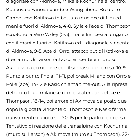
diagonale con Akimova, Milka e Kochurina al centro,
Kotikova e Yaneva bande e Wang libero. Break Le
Cannet con Kotikova in battuta (due ace di fila) ed il
mani e fuori di Akimova, 4-0. Sylla e l’ace di Thompson
scuotono la Vero Volley (5-3), ma le francesi allungano
con il mani e fuori di Kotikova ed il diagonale vincente
di Akimova, 9-5. Ace di Orro, attacco out di Kotikova e
due lampi di Larson (attacco vincente e muro su
Akimova) a coincidere con il sorpasso delle rosa, 10-9.
Punto a punto fino all’11-11, poi break Milano con Orro e
Folie (ace), 14-12 e Kasic chiama time-out. Alla ripresa
del gioco fuga milanese con le scatenate Rettke e
Thompson, 18-14, poi errore di Akimova da posto due
dopo la giocata vincente di Thompson e Kasic ferma
nuovamente il gioco sul 20-15 per le padrone di casa.
Tentativo di reazione delle transalpine con Kochurina
(muro su Larson) e Akimova (muro su Thompson), 22-