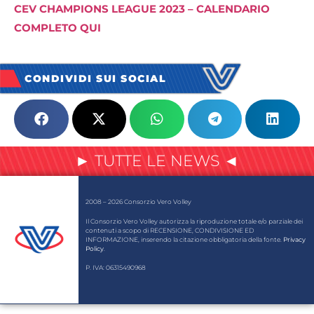
CEV CHAMPIONS LEAGUE 2023 – CALENDARIO
COMPLETO QUI
CONDIVIDI SUI SOCIAL
► TUTTE LE NEWS ◄
2008 – 2026 Consorzio Vero Volley
Il Consorzio Vero Volley autorizza la riproduzione totale e/o parziale dei
contenuti a scopo di RECENSIONE, CONDIVISIONE ED
INFORMAZIONE, inserendo la citazione obbligatoria della fonte.
Privacy
Policy
.
P. IVA: 06315490968