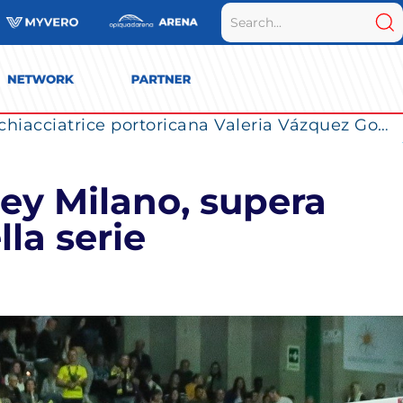
La Numia Vero Volley completa il roster: la schiacciatrice portoricana Valeria Vázquez Gomez è l’ultimo innesto di Milano per la stagione 2026/2027
ley Milano, supera
la serie