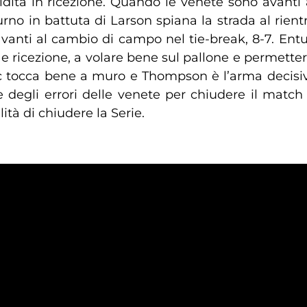
lidità in ricezione. Quando le venete sono avanti a
turno in battuta di Larson spiana la strada al rient
 avanti al cambio di campo nel tie-break, 8-7. Ent
a e ricezione, a volare bene sul pallone e permette
 tocca bene a muro e Thompson è l’arma decisiva
are degli errori delle venete per chiudere il mat
lità di chiudere la Serie.