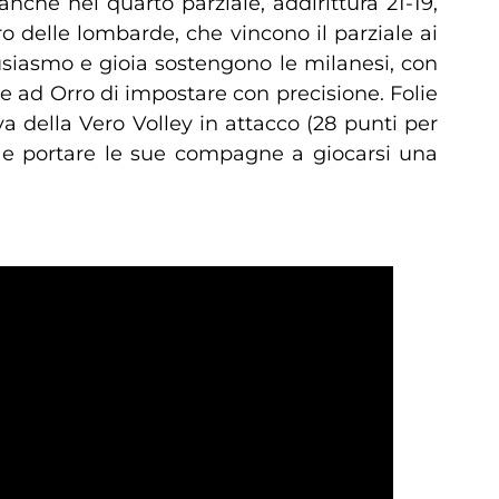
nche nel quarto parziale, addirittura 21-19,
ro delle lombarde, che vincono il parziale ai
usiasmo e gioia sostengono le milanesi, con
re ad Orro di impostare con precisione. Folie
 della Vero Volley in attacco (28 punti per
ch e portare le sue compagne a giocarsi una