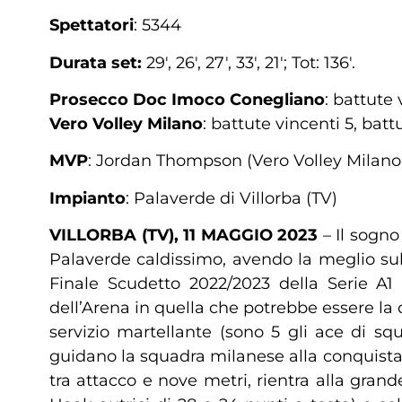
Spettatori
: 5344
Durata set:
29′, 26′, 27′, 33′, 21′; Tot: 136′.
Prosecco Doc Imoco Conegliano
: battute 
Vero Volley Milano
: battute vincenti 5, batt
MVP
: Jordan Thompson (Vero Volley Milano
Impianto
: Palaverde di Villorba (TV)
VILLORBA (TV), 11 MAGGIO 2023
– Il sogno
Palaverde caldissimo, avendo la meglio sul
Finale Scudetto 2022/2023 della Serie A1 
dell’Arena in quella che potrebbe essere la d
servizio martellante (sono 5 gli ace di s
guidano la squadra milanese alla conquista 
tra attacco e nove metri, rientra alla gran