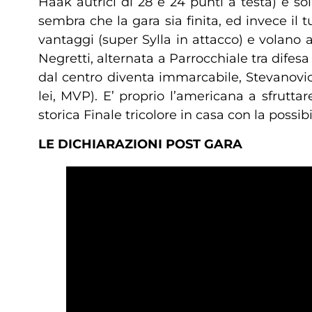
Haak autrici di 28 e 24 punti a testa) e so
sembra che la gara sia finita, ed invece il 
vantaggi (super Sylla in attacco) e volano
Negretti, alternata a Parrocchiale tra difes
dal centro diventa immarcabile, Stevanovic
lei, MVP). E’ proprio l’americana a sfrutt
storica Finale tricolore in casa con la possibi
LE DICHIARAZIONI POST GARA