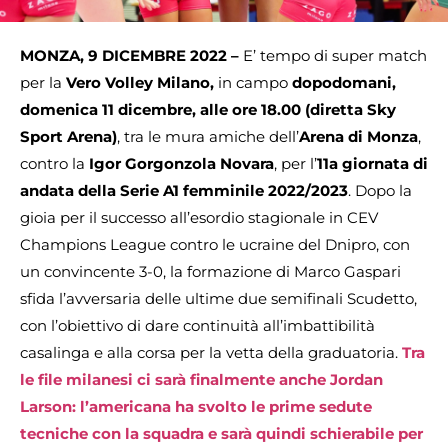
MONZA, 9 DICEMBRE 2022 –
E’ tempo di super match
per la
Vero Volley Milano,
in campo
dopodomani,
domenica 11 dicembre, alle ore 18.00 (diretta Sky
Sport Arena)
, tra le mura amiche dell’
Arena di Monza
,
contro la
Igor Gorgonzola Novara
, per l’
11a giornata di
andata della Serie A1 femminile 2022/2023
. Dopo la
gioia per il successo all’esordio stagionale in CEV
Champions League contro le ucraine del Dnipro, con
un convincente 3-0, la formazione di Marco Gaspari
sfida l’avversaria delle ultime due semifinali Scudetto,
con l’obiettivo di dare continuità all’imbattibilità
casalinga e alla corsa per la vetta della graduatoria.
Tra
le file milanesi ci sarà finalmente anche Jordan
Larson: l’americana ha svolto le prime sedute
tecniche con la squadra e sarà quindi schierabile per