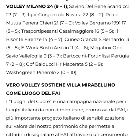
VOLLEY MILANO 24 (9 – 1)
; Savino Del Bene Scandicci
23 (7 – 3); Igor Gorgonzola Novara 22 (8 – 2); Reale
Mutua Fenera Chieri 21 (7 – 3); Volley Bergamo 1991 17
(5 – 5); Trasportipesanti Casalmaggiore 16 (5 – 5); Il
Bisonte Firenze 14 (4 – 7); Cuneo Granda S.Bernardo 13
(5 – 5); E-Work Busto Arsizio 11 (4 – 6); Megabox Ond.
Savio Vallefoglia 9 (3 – 7); Bartoccini-Fortinfissi Perugia
7 (2 – 8); Cbf Balducci Hr Macerata 5 (2 – 9);
Wash4green Pinerolo 2 (0 – 10).
VERO VOLLEY SOSTIENE VILLA MIRABELLINO
COME LUOGO DEL FAI
I “Luoghi del Cuore” è una campagna nazionale per i
luoghi italiani da non dimenticare, promossa dal FAI, il
più importante progetto italiano di sensibilizzazione
sul valore del nostro patrimonio che permette ai
cittadini di segnalare al FAI attraverso un censimento