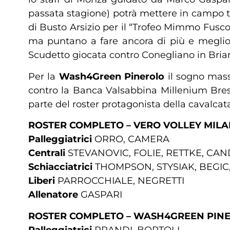
passata stagione) potrà mettere in campo tut
di Busto Arsizio per il “Trofeo Mimmo Fusco”
ma puntano a fare ancora di più e meglio, 
Scudetto giocata contro Conegliano in Brian
Per la
Wash4Green Pinerolo
il sogno massi
contro la Banca Valsabbina Millenium Bres
parte del roster protagonista della cavalcata
ROSTER COMPLETO – VERO VOLLEY MIL
Palleggiatrici
ORRO, CAMERA
Centrali
STEVANOVIC, FOLIE, RETTKE, CAN
Schiacciatrici
THOMPSON, STYSIAK, BEGIC
Liberi
PARROCCHIALE, NEGRETTI
Allenatore
GASPARI
ROSTER COMPLETO – WASH4GREEN PIN
Palleggiatrici
PRANDI, BORTOLI