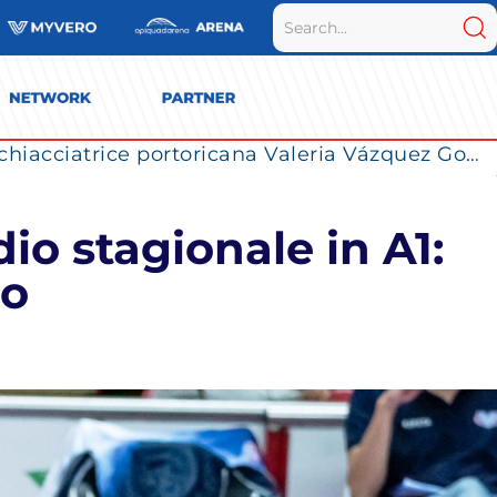
La Numia Vero Volley completa il roster: la schiacciatrice portoricana Valeria Vázquez Gomez è l’ultimo innesto di Milano per la stagione 2026/2027
io stagionale in A1:
lo