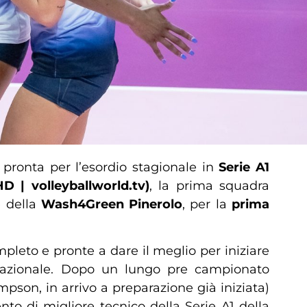
pronta per l’esordio stagionale in
Serie A1
D | volleyballworld.tv)
, la prima squadra
 della
Wash4Green Pinerolo
, per la
prima
mpleto e pronte a dare il meglio per iniziare
 nazionale. Dopo un lungo pre campionato
pson, in arrivo a preparazione già iniziata)
to di migliore tecnico della Serie A1 della