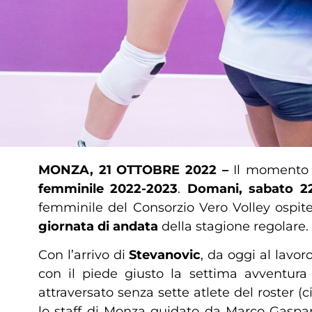
MONZA, 21 OTTOBRE 2022 –
Il momento 
femminile 2022-2023
.
Domani, sabato 22 
femminile del Consorzio Vero Volley ospiter
giornata di andata
della stagione regolare.
Con l’arrivo di
Stevanovic
, da oggi al lavor
con il piede giusto la settima avventur
attraversato senza sette atlete del roster 
lo staff di Monza guidato da Marco Gaspari