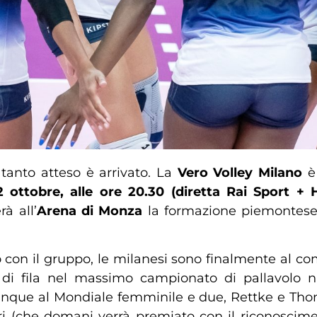
tanto atteso è arrivato. La
Vero Volley Milano
è 
ottobre, alle ore 20.30 (diretta Rai Sport + H
à all’
Arena di Monza
la formazione piemontese
o con il gruppo, le milanesi sono finalmente al co
a di fila nel massimo campionato di pallavolo
(cinque al Mondiale femminile e due, Rettke e Thom
 (che domani verrà premiato con il riconoscimen