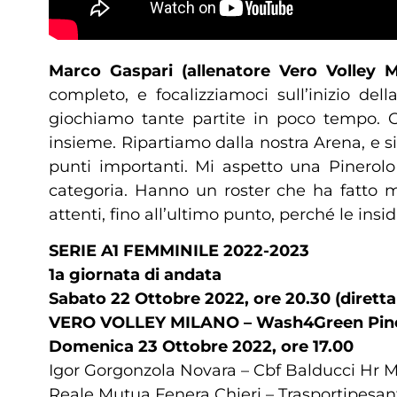
Marco Gaspari (allenatore Vero Volley Mi
completo, e focalizziamoci sull’inizio de
giochiamo tante partite in poco tempo. 
insieme. Ripartiamo dalla nostra Arena, e si
punti importanti. Mi aspetto una Pinerol
categoria. Hanno un roster che ha fatto m
attenti, fino all’ultimo punto, perché le insid
SERIE A1 FEMMINILE 2022-2023
1a giornata di andata
Sabato 22 Ottobre 2022, ore 20.30 (diretta
VERO VOLLEY MILANO – Wash4Green Pin
Domenica 23 Ottobre 2022, ore 17.00
Igor Gorgonzola Novara – Cbf Balducci Hr 
Reale Mutua Fenera Chieri – Trasportipesa