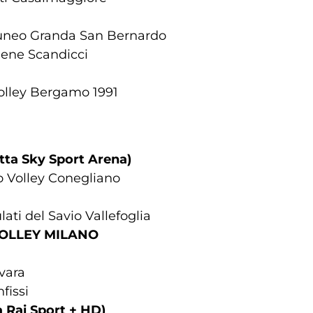
Cuneo Granda San Bernardo
 Bene Scandicci
olley Bergamo 1991
etta Sky Sport Arena)
 Volley Conegliano
ti del Savio Vallefoglia
 VOLLEY MILANO
vara
fissi
a Rai Sport + HD)