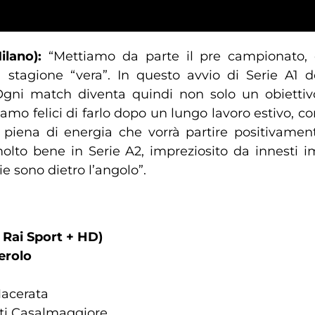
lano):
“Mettiamo da parte il pre campionato, 
lla stagione “vera”. In questo avvio di Serie A1
Ogni match diventa quindi non solo un obiett
amo felici di farlo dopo un lungo lavoro estivo, con
o piena di energia che vorrà partire positivame
olto bene in Serie A2, impreziosito da innesti i
ie sono dietro l’angolo”.
 Rai Sport + HD)
erolo
Macerata
nti Casalmaggiore