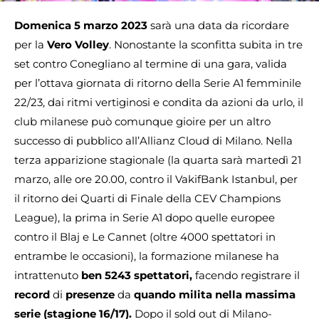
Domenica 5 marzo 2023
sarà una data da ricordare
per la
Vero Volley
. Nonostante la sconfitta subita in tre
set contro Conegliano al termine di una gara, valida
per l’ottava giornata di ritorno della Serie A1 femminile
22/23, dai ritmi vertiginosi e condita da azioni da urlo, il
club milanese può comunque gioire per un altro
successo di pubblico all’Allianz Cloud di Milano. Nella
terza apparizione stagionale (la quarta sarà martedì 21
marzo, alle ore 20.00, contro il VakifBank Istanbul, per
il ritorno dei Quarti di Finale della CEV Champions
League), la prima in Serie A1 dopo quelle europee
contro il Blaj e Le Cannet (oltre 4000 spettatori in
entrambe le occasioni), la formazione milanese ha
intrattenuto
ben 5243 spettatori,
facendo registrare il
record
di
presenze
da
quando milita nella massima
serie (stagione 16/17).
Dopo il sold out di Milano-