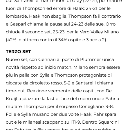
out Santarelli e mani e fuori di Gray (22-21), poi mani e
fuori di Thompson ed errore di Haak: 24-21 per le
lombarde. Haak non sbaglia, Thompson fa il contrario
e Gaspari chiama la pausa sul 24-23 delle sue. Orro
chiude il secondo set, 25-23, per la Vero Volley Milano
(42% in attacco contro il 34% ospite e 3 ace a 2).
TERZO SET
Nuovo set, con Gennari al posto di Plummer unica
novità rispetto ad inizio match. Milano sembra essere
più in palla con Sylla e Thompson protagoniste di
giocate da circoletto rosso, 5-2 e Santarelli chiama
time-out. Reazione veemente delle ospiti, con De
Kruijf a piazzare la fast e l’ace del meno uno e Fahr a
murare Thompson per il sorpasso Conegliano, 9-8.
Folie e Sylla murano per due volte Haak, Fahr spara
out e le milanesi scappano sull’11-9. Dentro Squarcini
per Fahr tra le fila venete, brava ad andare subito a