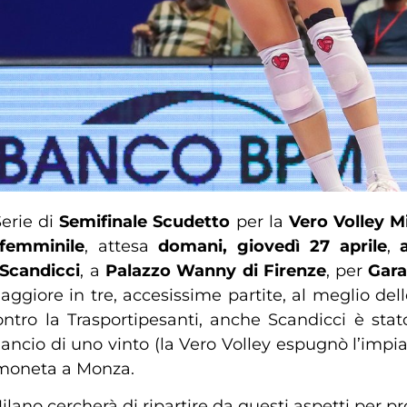
Serie di
Semifinale Scudetto
per la
Vero Volley M
 femminile
, attesa
domani, giovedì 27 aprile
,
Scandicci
, a
Palazzo Wanny di Firenze
, per
Gara
ore in tre, accesissime partite, al meglio delle 
tro la Trasportipesanti, anche Scandicci è sta
ilancio di uno vinto (la Vero Volley espugnò l’imp
a moneta a Monza.
ilano cercherà di ripartire da questi aspetti per pr