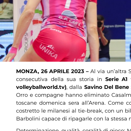
MONZA, 26 APRILE 2023 –
Al via un’altra 
consecutiva della sua storia in
Serie A1
volleyballworld.tv)
, dalla
Savino Del Bene 
Orro e compagne hanno eliminato Casalmaggi
toscane domenica sera all’Arena. Come con
costretto le milanesi al tie-break, con un b
Barbolini capace di ripagarle con la stess
Determinazione, qualità, coralità di gioco: M