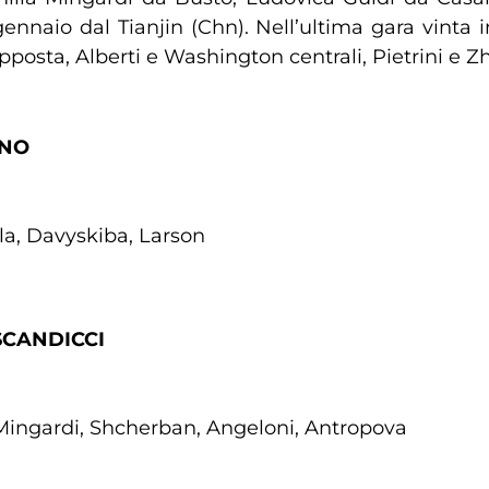
gennaio dal Tianjin (Chn). Nell’ultima gara vinta
posta, Alberti e Washington centrali, Pietrini e Zhu
ANO
lla, Davyskiba, Larson
SCANDICCI
i, Mingardi, Shcherban, Angeloni, Antropova