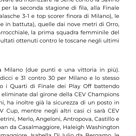
per la seconda stagione di fila, alla Finale
sche 3-1 e top scorer finora di Milano), le
e in battuta), quelle dai nove metri di Orro,
Parrocchiale, la prima squadra femminile del
ultati ottenuti contro le toscane negli ultimi
Milano (due punti e una vittoria in più).
dicci e 31 contro 30 per Milano e lo stesso
to i Quarti di Finale dei Play Off battendo
, eliminate dal girone della CEV Champions
ha inoltre già la sicurezza di un posto in
V Cup, mentre negli altri casi ci sarà CEV
trini, Merlo, Angeloni, Antropova, Castillo e
herban da Casalmaggiore, Haleigh Washington
aggiore, Isabella Di Iulio da Bergamo, le