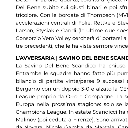
Del Bene subito sui giusti binari e poi sfr
tricolore. Con le bordate di Thompson (MVP
accelerazioni centrali di Folie, Rettke e St
Larson, Stysiak e Candi (le ultime due spes
Consorzio Vero Volley cercherà di portarsi a 
tre precedenti, che le ha viste sempre vince
L’AVVERSARIA | SAVINO DEL BENE SCAND
La Savino Del Bene Scandicci ha chiuso a
Entrambe le squadre hanno fatto più punti 
bilancio di partite vinte/perse 9 successi
Bergamo con un doppio 3-0 e alzato la CEV
League proprio da Orro e Compagne. La squ
Europa nella prossima stagione: solo se l
Champions League. In estate Scandicci ha con
Malinov (poi ceduta a Firenze). Sono arriv
da Novara, Nicole Gamba da Marsala, Cami