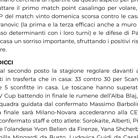
uttare il primo match point casalingo per volare, 
 del match vinto domenica scorsa contro le casala
evanovic (la prima e la terza efficaci anche a muro 
so determinanti con i loro turni) e le difese di 
casa un sorriso importante, sfruttando i positivi ris
re.
ICCI
l secondo posto la stagione regolare davanti a 
in trasferta che in casa: 33 contro 30 per Scan
 e 5 sconfitte in casa. Le toscane hanno supera
 Cup battendo in finale le rumene dell’Alba Blaj
adra guidata dal confermato Massimo Barbolini, 
a finale sarà Milano-Novara accederanno alla CE
fermato staff e otto atlete: Sorokaite, Alberti, Pie
ate l’olandese Yvon Belien da Firenze, Yana Shc
lla Mingardi da Busto, Ludovica Guidi da Casalm