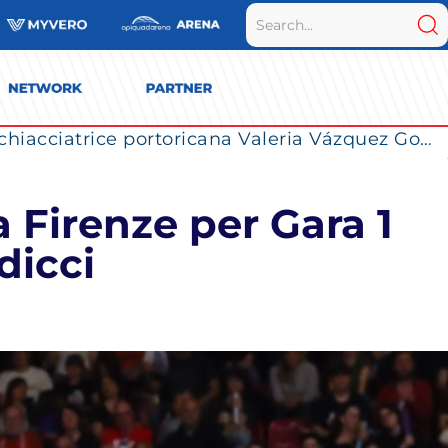
La Numia Vero Volley completa il roster: la schiacciatrice portoricana Valeria Vázquez Gomez è l’ultimo innesto di Milano per la stagione 2026/2027
a Firenze per Gara 1
dicci