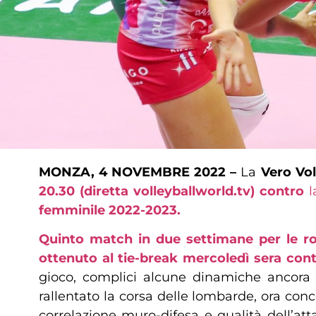
MONZA, 4 NOVEMBRE 2022 –
La
Vero Vol
20.30 (diretta volleyballworld.tv) contro
l
femminile 2022-2023.
Quinto match in due settimane per le ros
ottenuto al tie-break mercoledì sera con
gioco, complici alcune dinamiche ancora
rallentato la corsa delle lombarde, ora conc
correlazione muro-difesa e qualità dell’att