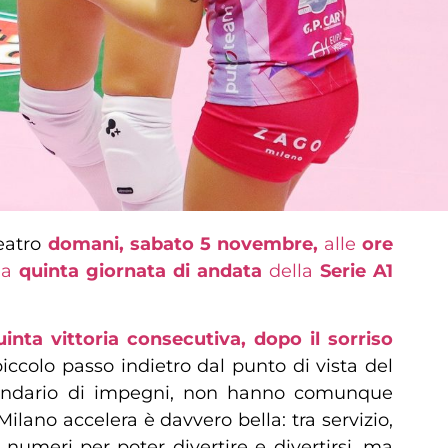
teatro
domani, sabato 5 novembre,
alle
ore
lla
quinta giornata di andata
della
Serie A1
nta vittoria consecutiva, dopo il sorriso
piccolo passo indietro dal punto di vista del
alendario di impegni, non hanno comunque
ilano accelera è davvero bella: tra servizio,
 numeri per poter divertire e divertirsi, ma