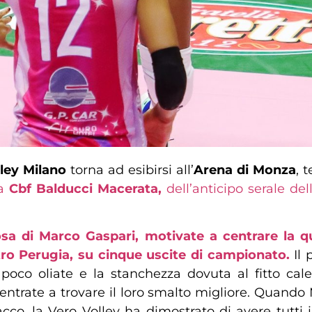
ley Milano
torna ad esibirsi all’
Arena di Monza
, 
a
Cbf Balducci Macerata,
dell’anticipo serale de
a di Marco Gaspari, motivate a centrare la qui
tro Perugia, su cinque uscite di campionato.
Il 
 poco oliate e la stanchezza dovuta al fitto c
entrate a trovare il loro smalto migliore. Quando M
acco, la Vero Volley ha dimostrato di avere tutti i