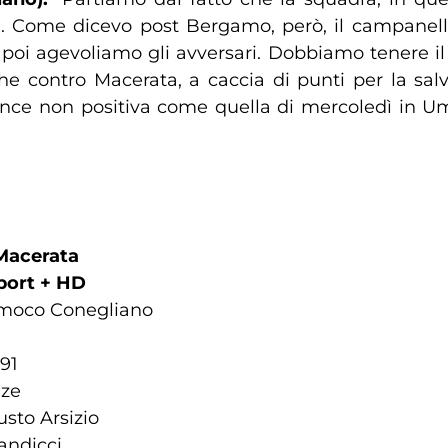
ere. Come dicevo post Bergamo, però, il campanel
, poi agevoliamo gli avversari. Dobbiamo tenere il 
e contro Macerata, a caccia di punti per la sal
ce non positiva come quella di mercoledì in Umb
Macerata
port + HD
Imoco Conegliano
91
nze
sto Arsizio
andicci