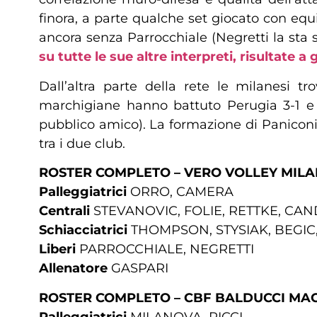
finora, a parte qualche set giocato con equi
ancora senza Parrocchiale (Negretti la sta s
su tutte le sue altre interpreti, risultate 
Dall’altra parte della rete le milanesi t
marchigiane hanno battuto Perugia 3-1 e p
pubblico amico). La formazione di Paniconi
tra i due club.
ROSTER COMPLETO – VERO VOLLEY MIL
Palleggiatrici
ORRO, CAMERA
Centrali
STEVANOVIC, FOLIE, RETTKE, CAN
Schiacciatrici
THOMPSON, STYSIAK, BEGIC
Liberi
PARROCCHIALE, NEGRETTI
Allenatore
GASPARI
ROSTER COMPLETO – CBF BALDUCCI MA
Palleggiatrici
MILANOVA, RICCI