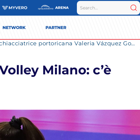
La Numia Vero Volley completa il roster: la schiacciatrice portoricana Valeria Vázquez Gomez è l’ultimo innesto di Milano per la stagione 2026/2027
Volley Milano: c’è