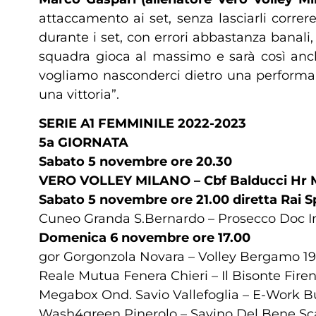
attaccamento ai set, senza lasciarli corr
durante i set, con errori abbastanza banali
squadra gioca al massimo e sarà così anch
vogliamo nasconderci dietro una performan
una vittoria”.
SERIE A1 FEMMINILE 2022-2023
5a GIORNATA
Sabato 5 novembre ore 20.30
VERO VOLLEY MILANO – Cbf Balducci Hr 
Sabato 5 novembre ore 21.00 diretta Rai S
Cuneo Granda S.Bernardo – Prosecco Doc 
Domenica 6 novembre ore 17.00
gor Gorgonzola Novara – Volley Bergamo 19
Reale Mutua Fenera Chieri – Il Bisonte Fire
Megabox Ond. Savio Vallefoglia – E-Work Bu
Wash4green Pinerolo – Savino Del Bene Sc