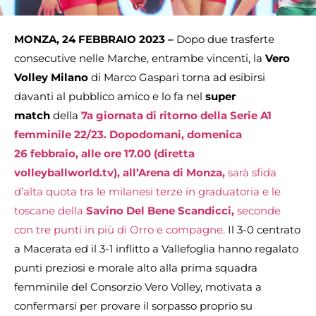
MONZA, 24 FEBBRAIO 2023 –
Dopo due trasferte
consecutive nelle Marche, entrambe vincenti, la
Vero
Volley Milano
di Marco Gaspari torna ad esibirsi
davanti al pubblico amico e lo fa nel
super
match
della
7a giornata di ritorno della Serie A1
femminile 22/23.
Dopodomani, domenica
26 febbraio, alle ore 17.00
(diretta
volleyballworld.tv)
, all’Arena di Monza,
sarà sfida
d’alta quota tra le milanesi terze in graduatoria e le
toscane della
Savino Del Bene Scandicci,
seconde
con tre punti in più di Orro e compagne.
Il 3-0 centrato
a Macerata ed il 3-1 inflitto a Vallefoglia hanno regalato
punti preziosi e morale alto alla prima squadra
femminile del Consorzio Vero Volley, motivata a
confermarsi per provare il sorpasso proprio su