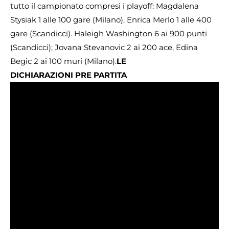
tutto il campionato compresi i playoff: Magdalena
Stysiak 1 alle 100 gare (Milano), Enrica Merlo 1 alle 400
gare (Scandicci). Haleigh Washington 6 ai 900 punti
(Scandicci); Jovana Stevanovic 2 ai 200 ace, Edina
Begic 2 ai 100 muri (Milano).
LE
DICHIARAZIONI PRE PARTITA