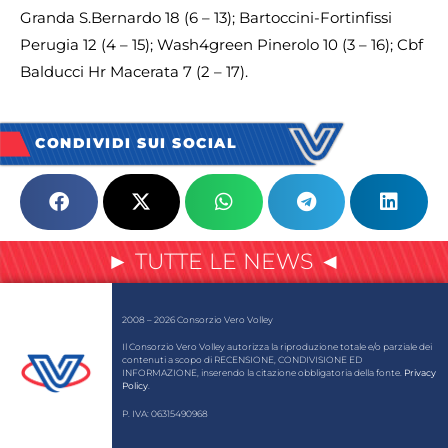
Granda S.Bernardo 18 (6 – 13); Bartoccini-Fortinfissi
Perugia 12 (4 – 15); Wash4green Pinerolo 10 (3 – 16); Cbf
Balducci Hr Macerata 7 (2 – 17).
CONDIVIDI SUI SOCIAL
► TUTTE LE NEWS ◄
2008 – 2026 Consorzio Vero Volley
Il Consorzio Vero Volley autorizza la riproduzione totale e/o parziale dei
contenuti a scopo di RECENSIONE, CONDIVISIONE ED
INFORMAZIONE, inserendo la citazione obbligatoria della fonte.
Privacy
Policy
.
P. IVA: 06315490968