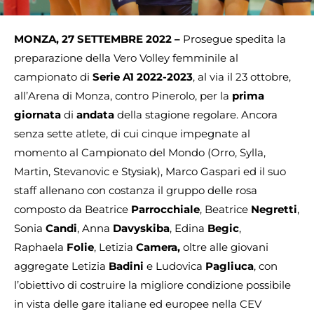
MONZA, 27 SETTEMBRE 2022 –
Prosegue spedita la
preparazione della Vero Volley femminile al
campionato di
Serie A1 2022-2023
, al via il 23 ottobre,
all’Arena di Monza, contro Pinerolo, per la
prima
giornata
di
andata
della stagione regolare. Ancora
senza sette atlete, di cui cinque impegnate al
momento al Campionato del Mondo (Orro, Sylla,
Martin, Stevanovic e Stysiak), Marco Gaspari ed il suo
staff allenano con costanza il gruppo delle rosa
composto da Beatrice
Parrocchiale
, Beatrice
Negretti
,
Sonia
Candi
, Anna
Davyskiba
, Edina
Begic
,
Raphaela
Folie
, Letizia
Camera,
oltre alle giovani
aggregate Letizia
Badini
e Ludovica
Pagliuca
, con
l’obiettivo di costruire la migliore condizione possibile
in vista delle gare italiane ed europee nella CEV