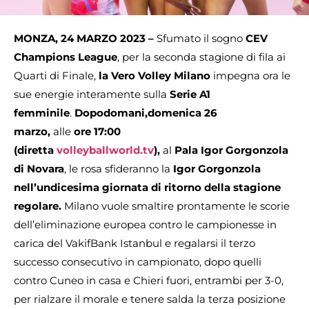
MONZA, 24 MARZO 2023 –
Sfumato il sogno
CEV
Champions League
, per la seconda stagione di fila ai
Quarti di Finale,
la Vero Volley Milano
impegna ora le
sue energie interamente sulla
Serie A1
femminile
.
Dopodomani,
domenica 26
marzo,
alle
ore 17:00
(diretta
volleyballworld.tv
),
al
Pala Igor Gorgonzola
di Novara
, le rosa sfideranno la
Igor Gorgonzola
nell’undicesima giornata di ritorno della stagione
regolare.
Milano vuole smaltire prontamente le scorie
dell’eliminazione europea contro le campionesse in
carica del VakifBank Istanbul e regalarsi il terzo
successo consecutivo in campionato, dopo quelli
contro Cuneo in casa e Chieri fuori, entrambi per 3-0,
per rialzare il morale e tenere salda la terza posizione