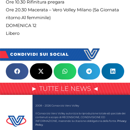
Ore 10.30 Rifinitura pregara
Ore 20.30 Macerata – Vero Volley Milano (5a Giornata
ritorno A1 femminile)
DOMENICA 12
Libero
CONDIVIDI SUI SOCIAL
► TUTTE LE NEWS ◄
2008 – 2026 Consorzio Vero Volley
Il Consorzio Vero Volley autorizza la riproduzione totale e/o parziale dei
contenuti a scopo di RECENSIONE, CONDIVISIONE ED
INFORMAZIONE, inserendo la citazione obbligatoria della fonte.
Privacy
Policy
.