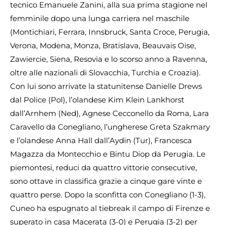
tecnico Emanuele Zanini, alla sua prima stagione nel
femminile dopo una lunga carriera nel maschile
(Montichiari, Ferrara, Innsbruck, Santa Croce, Perugia,
Verona, Modena, Monza, Bratislava, Beauvais Oise,
Zawiercie, Siena, Resovia e lo scorso anno a Ravenna,
oltre alle nazionali di Slovacchia, Turchia e Croazia).
Con lui sono arrivate la statunitense Danielle Drews
dal Police (Pol), l’olandese Kim Klein Lankhorst
dall’Arnhem (Ned), Agnese Cecconello da Roma, Lara
Caravello da Conegliano, l’ungherese Greta Szakmary
e l’olandese Anna Hall dall’Aydin (Tur), Francesca
Magazza da Montecchio e Bintu Diop da Perugia. Le
piemontesi, reduci da quattro vittorie consecutive,
sono ottave in classifica grazie a cinque gare vinte e
quattro perse. Dopo la sconfitta con Conegliano (1-3),
Cuneo ha espugnato al tiebreak il campo di Firenze e
superato in casa Macerata (3-0) e Perugia (3-2) per