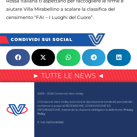
Rossa Italiana ti aspettano per raccogliere le firme e
aiutare Villa Mirabellino a scalare la classifica del
censimento “FAI – I Luoghi del Cuore”.
CONDIVIDI SUI SOCIAL
► TUTTE LE NEWS ◄
2008 – 2026 Consorzio Vero Volley
Il Consorzio Vero Volley autorizza la riproduzione totale e/o parziale dei
contenuti a scopo di RECENSIONE, CONDIVISIONE ED
INFORMAZIONE, inserendo la citazione obbligatoria della fonte.
Privacy
Policy
.
P. IVA: 06315490968