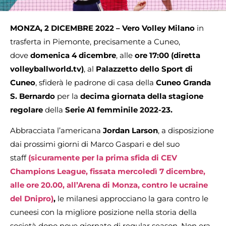
MONZA, 2 DICEMBRE 2022 –
Vero Volley Milano
in
trasferta in Piemonte, precisamente a Cuneo,
dove
domenica 4 dicembre
, alle
ore 17:00 (diretta
volleyballworld.tv)
, al
Palazzetto dello Sport di
Cuneo
, sfiderà le padrone di casa della
Cuneo Granda
S. Bernardo
per la
decima giornata della stagione
regolare
della
Serie A1 femminile 2022-23.
Abbracciata l’americana
Jordan Larson
, a disposizione
dai prossimi giorni di Marco Gaspari e del suo
staff
(sicuramente per la prima sfida di CEV
Champions League, fissata mercoledì 7 dicembre,
alle ore 20.00, all’Arena di Monza, contro le ucraine
del Dnipro)
,
le milanesi approcciano la gara contro le
cuneesi con la migliore posizione nella storia della
società dopo nove giornate di regular season. Non era