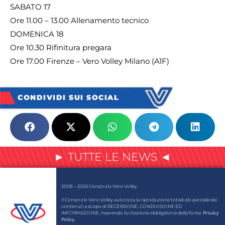
SABATO 17
Ore 11.00 – 13.00 Allenamento tecnico
DOMENICA 18
Ore 10.30 Rifinitura pregara
Ore 17.00 Firenze – Vero Volley Milano (A1F)
CONDIVIDI SUI SOCIAL
► TUTTE LE NEWS ◄
2008 – 2026 Consorzio Vero Volley
Il Consorzio Vero Volley autorizza la riproduzione totale e/o parziale dei
contenuti a scopo di RECENSIONE, CONDIVISIONE ED
INFORMAZIONE, inserendo la citazione obbligatoria della fonte.
Privacy
Policy
.