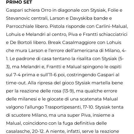
PRIMO SET
Gaspari schiera Orro in diagonale con Stysiak, Folie e
Stevanovic centrali, Larson e Davyskiba bande e
Parrocchiale libero. Pistola risponde con Carlini-Malual,
Lohuis e Melandri al centro, Piva e Frantti schiacciatrici
e De Bortoli libero. Break Casalmaggiore con Lohuis
che mura Larson e l’errore dell’americana di Milano, 4-
1. Le padrone di casa tentano la risalita con Stysiak (5-
3), ma Melandri e, Frantti e Malual spingono le ospiti
sul 7-4 prima e sull’11-6 poi, costringendo Gaspari al
time-out. Alla ripresa del gioco Stysiak martella bene
per la reazione delle rosa (13-9), ma qualche errore
delle milanesi e le giocate di una scatenata Malual
valgono l’allungo Trasportipesanti, 17-10. Stysiak tenta
di scuotere Milano, ma una super Piva, insieme a
Malual, coincidono con la fuga definitiva delle
casalasche, 20-12. A niente, infatti, serve la reazione