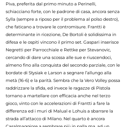
Piva, preferita dal primo minuto a Perinelli,
schiacciano forte, con le padrone di casa, ancora senza
Sylla (sempre a riposo per il problema al polso destro),
che faticano a trovare le contromisure. Frantti è
determinante in ricezione, De Bortoli è solidissima in
difesa e le ospiti vincono il primo set. Gaspari inserisce
Negretti per Parrocchiale e Rettke per Stevanovic,
cercando di dare una scossa alle sue e riuscendoci,
almeno fino alla conquista del secondo parziale, con le
bordate di Stysiak e Larson a segnare l’allungo alla
metà (16-6) e la parità. Sembra che la Vero Volley possa
raddrizzare la sfida, ed invece le ragazze di Pistola
tornano a martellare con efficacia anche nel terzo
gioco, vinto con le accelerazioni di Frantti a fare la
differenza ed i muri di Malual e Lohuis a sbarrare la
strada all’attacco di Milano. Nel quarto è ancora
Casalmaggiore a sembrare più in palla ma, ad un