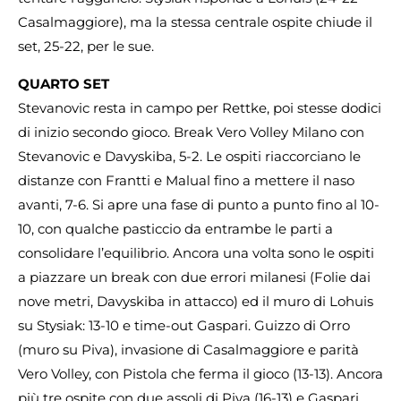
Casalmaggiore), ma la stessa centrale ospite chiude il
set, 25-22, per le sue.
QUARTO SET
Stevanovic resta in campo per Rettke, poi stesse dodici
di inizio secondo gioco. Break Vero Volley Milano con
Stevanovic e Davyskiba, 5-2. Le ospiti riaccorciano le
distanze con Frantti e Malual fino a mettere il naso
avanti, 7-6. Si apre una fase di punto a punto fino al 10-
10, con qualche pasticcio da entrambe le parti a
consolidare l’equilibrio. Ancora una volta sono le ospiti
a piazzare un break con due errori milanesi (Folie dai
nove metri, Davyskiba in attacco) ed il muro di Lohuis
su Stysiak: 13-10 e time-out Gaspari. Guizzo di Orro
(muro su Piva), invasione di Casalmaggiore e parità
Vero Volley, con Pistola che ferma il gioco (13-13). Ancora
più tre ospite con due assoli di Piva (16-13) e Gaspari