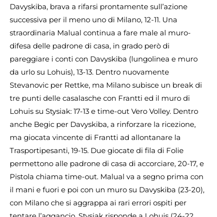
Davyskiba, brava a rifarsi prontamente sull’azione
successiva per il meno uno di Milano, 12-11. Una
straordinaria Malual continua a fare male al muro-
difesa delle padrone di casa, in grado però di
pareggiare i conti con Davyskiba (lungolinea e muro
da urlo su Lohuis), 13-13. Dentro nuovamente
Stevanovic per Rettke, ma Milano subisce un break di
tre punti delle casalasche con Frantti ed il muro di
Lohuis su Stysiak: 17-13 e time-out Vero Volley. Dentro
anche Begic per Davyskiba, a rinforzare la ricezione,
ma giocata vincente di Frantti ad allontanare la
Trasportipesanti, 19-15. Due giocate di fila di Folie
permettono alle padrone di casa di accorciare, 20-17, e
Pistola chiama time-out. Malual va a segno prima con
il mani e fuori e poi con un muro su Davyskiba (23-20),
con Milano che si aggrappa ai rari errori ospiti per
tentare l’aggancio. Stysiak risponde a Lohuis (24-22