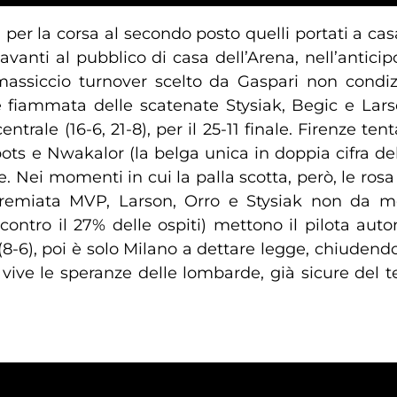
i per la corsa al secondo posto quelli portati a ca
avanti al pubblico di casa dell’Arena, nell’antic
 massiccio turnover scelto da Gaspari non condizio
le fiammata delle scatenate Stysiak, Begic e Lar
ntrale (16-6, 21-8), per il 25-11 finale. Firenze tent
ots e Nwakalor (la belga unica in doppia cifra dell
ne. Nei momenti in cui la palla scotta, però, le ros
 premiata MVP, Larson, Orro e Stysiak non da 
 contro il 27% delle ospiti) mettono il pilota au
 (8-6), poi è solo Milano a dettare legge, chiudendo
vive le speranze delle lombarde, già sicure del te