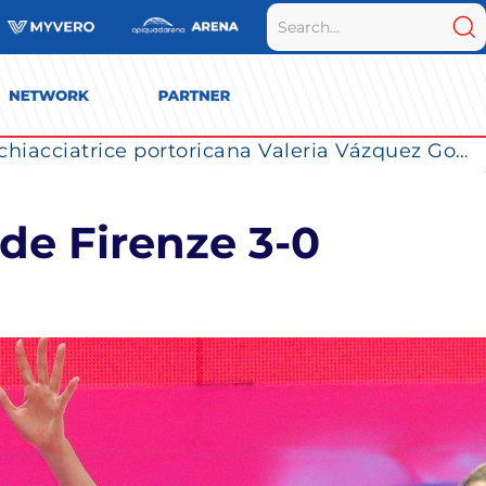
La Numia Vero Volley completa il roster: la schiacciatrice portoricana Valeria Vázquez Gomez è l’ultimo innesto di Milano per la stagione 2026/2027
de Firenze 3-0