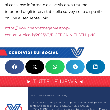
al consenso informato e all’assistenza trauma-
informed degli intervistati della survey, sono disponibili
on line al seguente link:
https://www.changethegame.it/wp-
content/uploads/2023/01/RICERCA-NIELSEN-.pdf
CONDIVIDI SUI SOCIAL
► TUTTE LE NEWS ◄
2008 – 2026 Consorzio Vero Volley
Il Consorzio Vero Volley autorizza la riproduzione totale e/o parziale dei
contenuti a scopo di RECENSIONE, CONDIVISIONE ED
INFORMAZIONE, inserendo la citazione obbligatoria della fonte.
Privacy