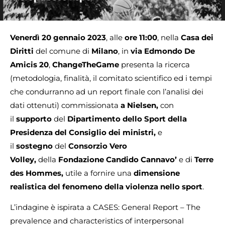
Venerdì 20 gennaio 2023
, alle
ore 11:00
, nella
Casa dei
Diritti
del comune di
Milano
, in
via Edmondo De
Amicis 20
,
ChangeTheGame
presenta la ricerca
(metodologia, finalità, il comitato scientifico ed i tempi
che condurranno ad un report finale con l’analisi dei
dati ottenuti) commissionata
a Nielsen,
con
il
supporto
del
Dipartimento dello Sport della
Presidenza del Consiglio dei ministri,
e
il
sostegno
del
Consorzio Vero
Volley,
della
Fondazione Candido Cannavo’
e di
Terre
des Hommes,
utile a fornire una
dimensione
realistica del fenomeno della violenza nello sport
.
L’indagine è ispirata a CASES: General Report – The
prevalence and characteristics of interpersonal