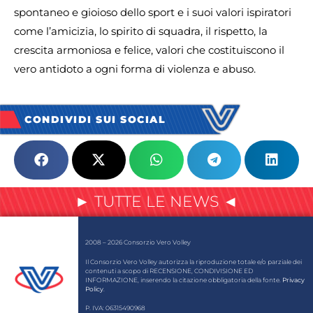
spontaneo e gioioso dello sport e i suoi valori ispiratori
come l’amicizia, lo spirito di squadra, il rispetto, la
crescita armoniosa e felice, valori che costituiscono il
vero antidoto a ogni forma di violenza e abuso.
CONDIVIDI SUI SOCIAL
► TUTTE LE NEWS ◄
2008 – 2026 Consorzio Vero Volley
Il Consorzio Vero Volley autorizza la riproduzione totale e/o parziale dei
contenuti a scopo di RECENSIONE, CONDIVISIONE ED
INFORMAZIONE, inserendo la citazione obbligatoria della fonte.
Privacy
Policy
.
P. IVA: 06315490968