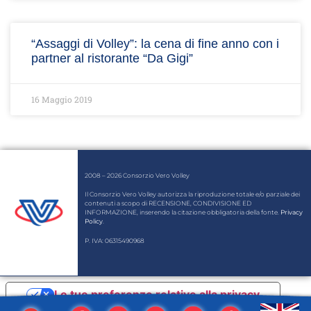
“Assaggi di Volley”: la cena di fine anno con i
partner al ristorante “Da Gigi”
16 Maggio 2019
2008 – 2026 Consorzio Vero Volley
Il Consorzio Vero Volley autorizza la riproduzione totale e/o parziale dei
contenuti a scopo di RECENSIONE, CONDIVISIONE ED
INFORMAZIONE, inserendo la citazione obbligatoria della fonte.
Privacy
Policy
.
P. IVA: 06315490968
Le tue preferenze relative alla privacy