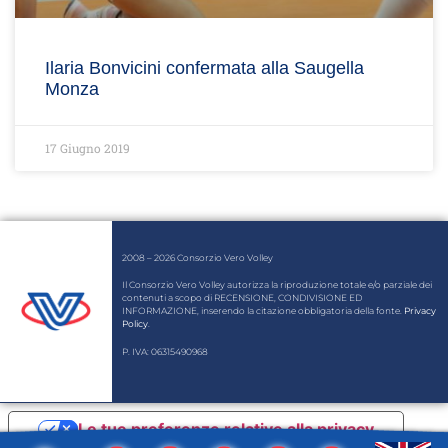
Ilaria Bonvicini confermata alla Saugella
Monza
17 Giugno 2019
2008 – 2026 Consorzio Vero Volley
Il Consorzio Vero Volley autorizza la riproduzione totale e/o parziale dei
contenuti a scopo di RECENSIONE, CONDIVISIONE ED
INFORMAZIONE, inserendo la citazione obbligatoria della fonte.
Privacy
Policy
.
P. IVA: 06315490968
Le tue preferenze relative alla privacy